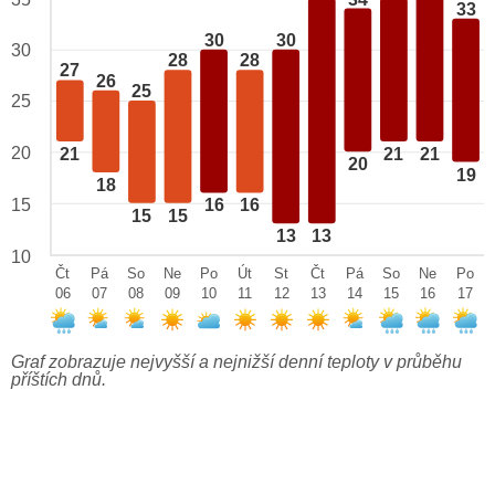
33
30
30
30
28
28
27
26
25
25
20
21
21
21
20
19
18
15
16
16
15
15
13
13
10
Čt
Pá
So
Ne
Po
Út
St
Čt
Pá
So
Ne
Po
06
07
08
09
10
11
12
13
14
15
16
17
Graf zobrazuje nejvyšší a nejnižší denní teploty v průběhu
příštích dnů.