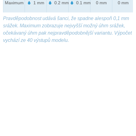
Maximum
1 mm
0.2 mm
0.1 mm
0 mm
0 mm
Pravděpodobnost udává šanci, že spadne alespoň 0,1 mm
srážek. Maximum zobrazuje nejvyšší možný úhrn srážek,
očekávaný úhrn pak nejpravděpodobnější variantu. Výpočet
vychází ze 40 výstupů modelu.