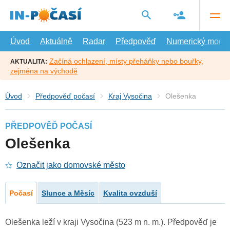
Přejít
na
hlavní
obsah
Úvod
Aktuálně
Radar
Předpověď
Numerický model
Začíná ochlazení, místy přeháňky nebo bouřky,
AKTUALITA:
zejména na východě
Úvod
Předpověď počasí
Kraj Vysočina
Olešenka
PŘEDPOVĚĎ POČASÍ
Olešenka
Označit jako domovské město
Počasí
Slunce a Měsíc
Kvalita ovzduší
Olešenka leží v kraji Vysočina (523 m n. m.). Předpověď je