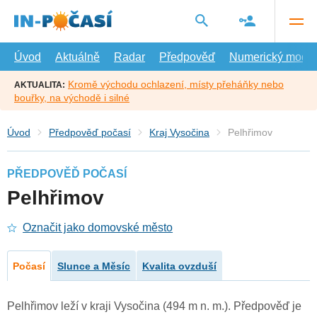
Přejít
na
hlavní
obsah
Úvod
Aktuálně
Radar
Předpověď
Numerický model
Kromě východu ochlazení, místy přeháňky nebo
AKTUALITA:
bouřky, na východě i silné
Úvod
Předpověď počasí
Kraj Vysočina
Pelhřimov
PŘEDPOVĚĎ POČASÍ
Pelhřimov
Označit jako domovské město
Počasí
Slunce a Měsíc
Kvalita ovzduší
Pelhřimov leží v kraji Vysočina (494 m n. m.). Předpověď je