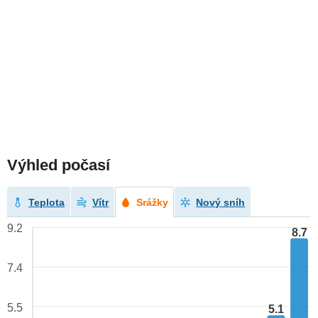
Výhled počasí
Teplota
Vítr
Srážky
Nový sníh
9.2
8.7
7.4
5.5
5.1