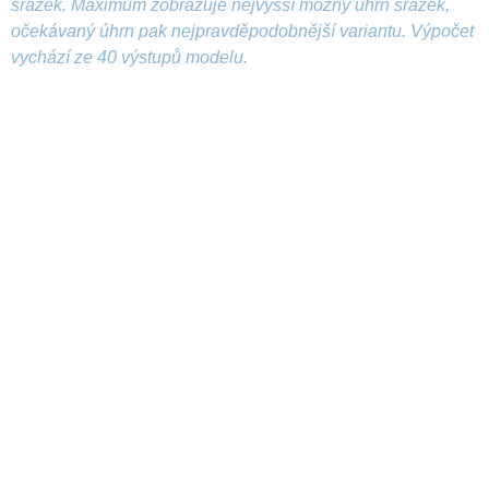
srážek. Maximum zobrazuje nejvyšší možný úhrn srážek,
očekávaný úhrn pak nejpravděpodobnější variantu. Výpočet
vychází ze 40 výstupů modelu.