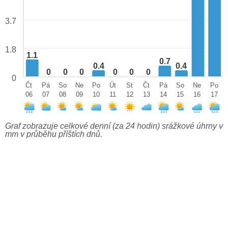
3.7
1.8
1.1
0.7
0.4
0.4
0
0
0
0
0
0
0
Čt
Pá
So
Ne
Po
Út
St
Čt
Pá
So
Ne
Po
06
07
08
09
10
11
12
13
14
15
16
17
Graf zobrazuje celkové denní (za 24 hodin) srážkové úhrny v
mm v průběhu příštích dnů.