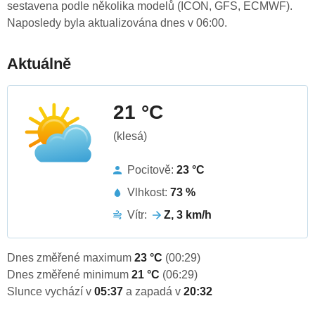
sestavena podle několika modelů (ICON, GFS, ECMWF).
Naposledy byla aktualizována dnes v 06:00.
Aktuálně
21 °C
(klesá)
Pocitově:
23 °C
Vlhkost:
73 %
Vítr:
Z, 3 km/h
Dnes změřené maximum
23 °C
(00:29)
Dnes změřené minimum
21 °C
(06:29)
Slunce vychází v
05:37
a zapadá v
20:32