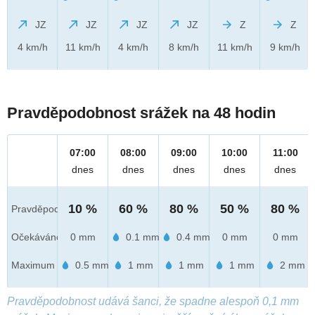
JZ
JZ
JZ
JZ
Z
Z
4 km/h
11 km/h
4 km/h
8 km/h
11 km/h
9 km/h
Pravděpodobnost srážek na 48 hodin
07:00
08:00
09:00
10:00
11:00
dnes
dnes
dnes
dnes
dnes
10 %
60 %
80 %
50 %
80 %
Pravděpod.
Očekáváno
0 mm
0.1 mm
0.4 mm
0 mm
0 mm
Maximum
0.5 mm
1 mm
1 mm
1 mm
2 mm
Pravděpodobnost udává šanci, že spadne alespoň 0,1 mm