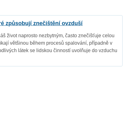
eré způsobují znečištění ovzduší
náš život naprosto nezbytným, často znečišťuje celou
nikají většinou během procesů spalování, případně v
dlivých látek se lidskou činností uvolňuje do vzduchu