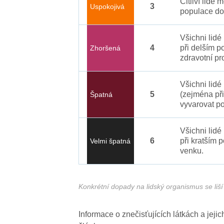
Citliví lidé
3
Uspokojivá
populace do
Všichni lid
4
při delším p
Zhoršená
zdravotní pr
Všichni lidé
5
(zejména při
Špatná
vyvarovat po
Všichni lidé
6
při kratším 
Velmi špatná
venku.
Konkrétní dopady na lidský organismus se liší 
Informace o znečisťujících látkách a jej