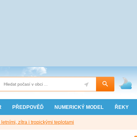
R
PŘEDPOVĚĎ
NUMERICKÝ
MODEL
ŘEKY
etními, zítra i tropickými teplotami