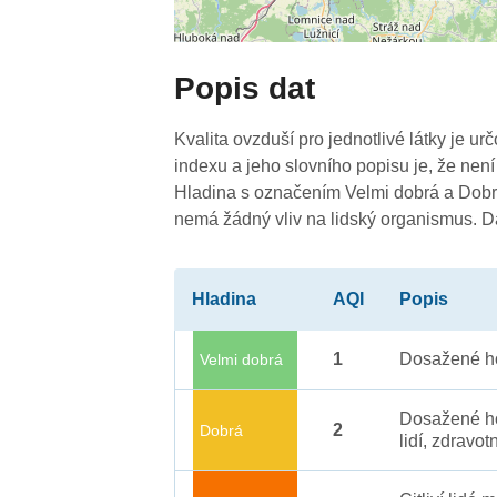
3
Popis dat
3
Kvalita ovzduší pro jednotlivé látky je ur
indexu a jeho slovního popisu je, že není
Hladina s označením Velmi dobrá a Dobrá
nemá žádný vliv na lidský organismus. 
3
Hladina
AQI
Popis
1
Dosažené ho
Velmi dobrá
Dosažené ho
2
Dobrá
lidí, zdravot