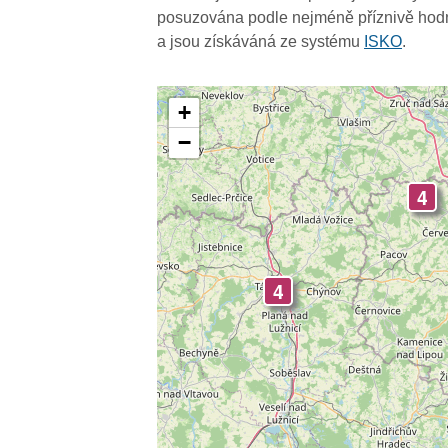
4
posuzována podle nejméně příznivě hodn
a jsou získáváná ze systému
ISKO
.
+
4
−
4
4