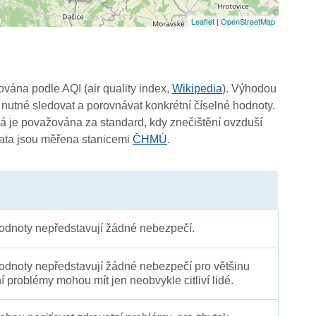
Leaflet
|
OpenStreetMap
čována podle AQI (air quality index,
Wikipedia
). Výhodou
0
 nutné sledovat a porovnávat konkrétní číselné hodnoty.
4
 je považována za standard, kdy znečištění ovzduší
Data jsou měřena stanicemi
ČHMÚ
.
dnoty nepředstavují žádné nebezpečí.
dnoty nepředstavují žádné nebezpečí pro většinu
ní problémy mohou mít jen neobvykle citliví lidé.