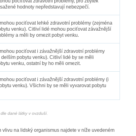
 mohou pociťovat zdravotní problémy, pro zbytek
sažené hodnoty nepředstavují nebezpečí.
é mohou pociťovat lehké zdravotní problémy (zejména
obytu venku). Citliví lidé mohou pociťovat závažnější
oblémy a měli by omezit pobyt venku.
 mohou pociťovat i závažnější zdravotní problémy
 delším pobytu venku). Citliví lidé by se měli
bytu venku, ostatní by ho měli omezit.
 mohou pociťovat i závažnější zdravotní problémy (i
pobytu venku). Všichni by se měli vyvarovat pobytu
dle dané látky v ovzduší.
ich vlivu na lidský organismus najdete v níže uvedeném