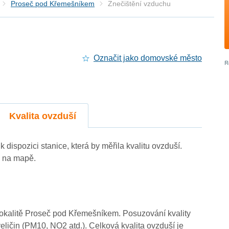
Proseč pod Křemešníkem
Znečištění vzduchu
Označit jako domovské město
4
Kvalita ovzduší
4
dispozici stanice, která by měřila kvalitu ovzduší.
4
3
e na mapě.
4
3
 lokalitě Proseč pod Křemešníkem. Posuzování kvality
4
eličin (PM10, NO2 atd.). Celková kvalita ovzduší je