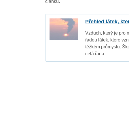
článku.
Přehled látek, kt
Vzduch, který je pro 
řadou látek, které vz
těžkém průmyslu. Ško
celá řada.