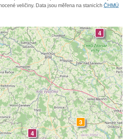
ocené veličiny. Data jsou měřena na stanicích
ČHMÚ
4
3
4