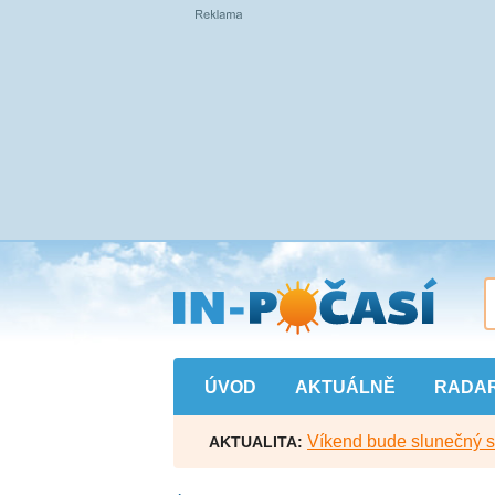
Přejít
na
hlavní
obsah
ÚVOD
AKTUÁLNĚ
RADA
Víkend bude slunečný s l
AKTUALITA: