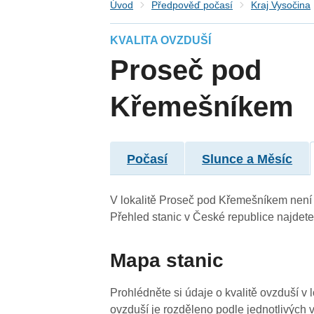
Úvod
Předpověď počasí
Kraj Vysočina
KVALITA OVZDUŠÍ
Proseč pod
4
Křemešníkem
4
4
Počasí
Slunce a Měsíc
V lokalitě Proseč pod Křemešníkem není k 
4
Přehled stanic v České republice najdet
3
4
4
4
-
4
4
4
4
4
4
4
Mapa stanic
4
4
4
Prohlédněte si údaje o kvalitě ovzduší v
4
ovzduší je rozděleno podle jednotlivých v