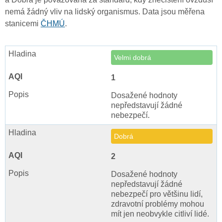
nemá žádný vliv na lidský organismus. Data jsou měřena
stanicemi
ČHMÚ
.
Velmi dobrá
1
Dosažené hodnoty
nepředstavují žádné
nebezpečí.
Dobrá
2
Dosažené hodnoty
nepředstavují žádné
nebezpečí pro většinu lidí,
zdravotní problémy mohou
mít jen neobvykle citliví lidé.