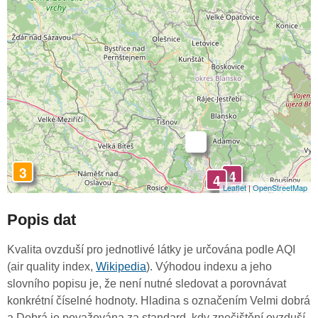
-
3
4
4
Leaflet
|
OpenStreetMap
Popis dat
Kvalita ovzduší pro jednotlivé látky je určována podle AQI
(air quality index,
Wikipedia
). Výhodou indexu a jeho
slovního popisu je, že není nutné sledovat a porovnávat
konkrétní číselné hodnoty. Hladina s označením Velmi dobrá
a Dobrá je považována za standard, kdy znečištění ovzduší