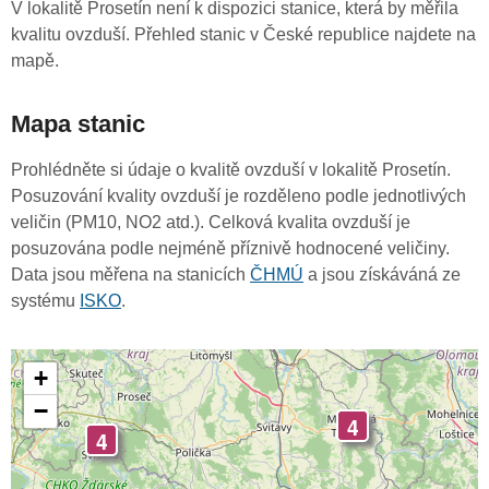
V lokalitě Prosetín není k dispozici stanice, která by měřila
kvalitu ovzduší. Přehled stanic v České republice najdete na
mapě.
Mapa stanic
Prohlédněte si údaje o kvalitě ovzduší v lokalitě Prosetín.
Posuzování kvality ovzduší je rozděleno podle jednotlivých
veličin (PM10, NO2 atd.). Celková kvalita ovzduší je
posuzována podle nejméně příznivě hodnocené veličiny.
Data jsou měřena na stanicích
ČHMÚ
a jsou získáváná ze
systému
ISKO
.
+
−
4
4