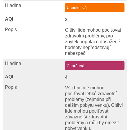
Uspokojivá
3
Citliví lidé mohou pociťovat
zdravotní problémy, pro
zbytek populace dosažené
hodnoty nepředstavují
nebezpečí.
Zhoršená
4
Všichni lidé mohou
pociťovat lehké zdravotní
problémy (zejména při
delším pobytu venku). Citliví
lidé mohou pociťovat
závažnější zdravotní
problémy a měli by omezit
pobyt venku.