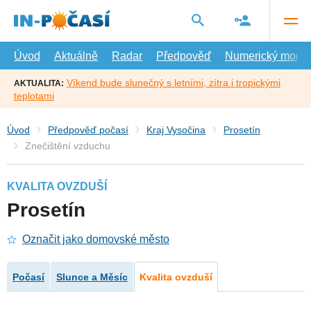
Přejít
na
hlavní
obsah
Úvod
Aktuálně
Radar
Předpověď
Numerický model
Víkend bude slunečný s letními, zítra i tropickými
AKTUALITA:
teplotami
Úvod
Předpověď počasí
Kraj Vysočina
Prosetín
Znečištění vzduchu
KVALITA OVZDUŠÍ
Prosetín
Označit jako domovské město
Počasí
Slunce a Měsíc
Kvalita ovzduší