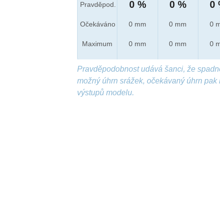
0 %
0 %
0
Pravděpod.
Očekáváno
0 mm
0 mm
0 
Maximum
0 mm
0 mm
0 
Pravděpodobnost udává šanci, že spadn
možný úhrn srážek, očekávaný úhrn pak 
výstupů modelu.