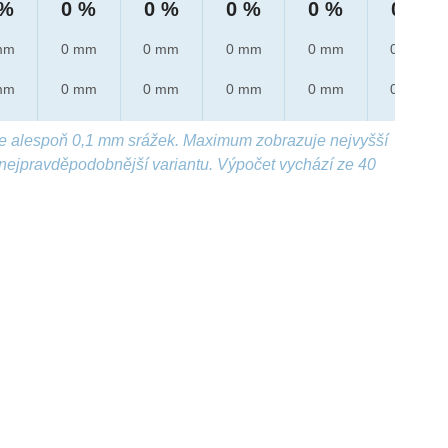
 %
0 %
0 %
0 %
0 %
0 %
mm
0 mm
0 mm
0 mm
0 mm
0 mm
mm
0 mm
0 mm
0 mm
0 mm
0 mm
e alespoň 0,1 mm srážek. Maximum zobrazuje nejvyšší
nejpravděpodobnější variantu. Výpočet vychází ze 40