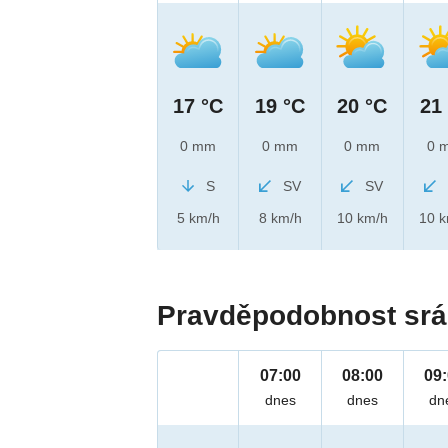
17 °C
19 °C
20 °C
21
0 mm
0 mm
0 mm
0 
S
SV
SV
5 km/h
8 km/h
10 km/h
10 
Pravděpodobnost srá
07:00
08:00
09
dnes
dnes
dn