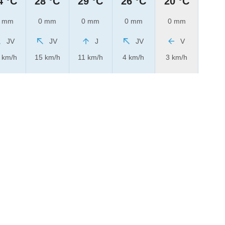
4 °C
28 °C
29 °C
26 °C
20 °C
 mm
0 mm
0 mm
0 mm
0 mm
JV
JV
J
JV
V
 km/h
15 km/h
11 km/h
4 km/h
3 km/h