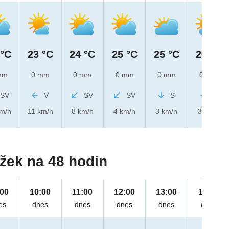
 °C
23 °C
24 °C
25 °C
25 °C
26 °C
mm
0 mm
0 mm
0 mm
0 mm
0 mm
SV
V
SV
SV
S
S
km/h
11 km/h
8 km/h
4 km/h
3 km/h
3 km/h
žek na 48 hodin
:00
10:00
11:00
12:00
13:00
14:00
es
dnes
dnes
dnes
dnes
dnes