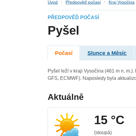
Úvod
Předpověď počasí
Kraj Vysočina
PŘEDPOVĚĎ POČASÍ
Pyšel
Počasí
Slunce a Měsíc
Pyšel leží v kraji Vysočina (461 m n. m.
GFS, ECMWF). Naposledy byla aktualizo
Aktuálně
15 °C
(stoupá)