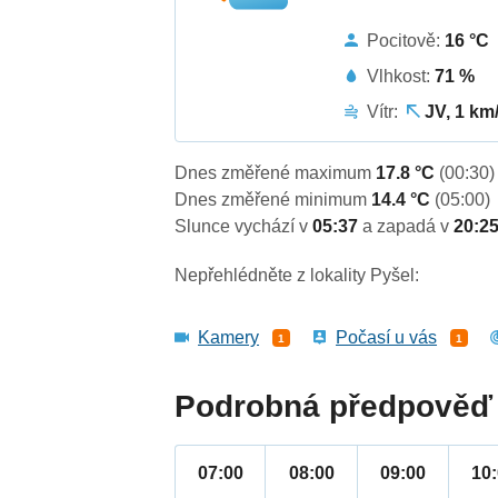
Pocitově:
16 °C
Vlhkost:
71 %
Vítr:
JV, 1 km
Dnes změřené maximum
17.8 °C
(00:30)
Dnes změřené minimum
14.4 °C
(05:00)
Slunce vychází v
05:37
a zapadá v
20:2
Nepřehlédněte z lokality Pyšel:
Kamery
Počasí u vás
1
1
Podrobná předpověď 
07:00
08:00
09:00
10