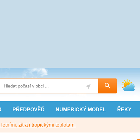
R
PŘEDPOVĚĎ
NUMERICKÝ
MODEL
ŘEKY
etními, zítra i tropickými teplotami