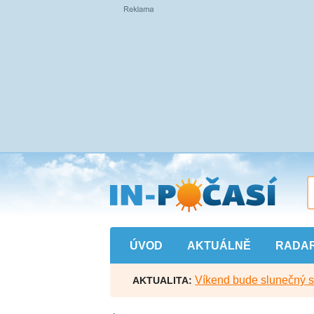
Přejít
na
hlavní
obsah
ÚVOD
AKTUÁLNĚ
RADA
Víkend bude slunečný s l
AKTUALITA: