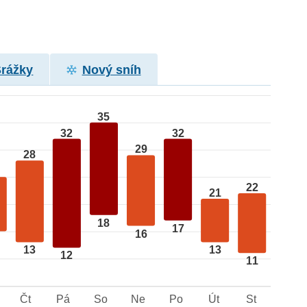
Srážky
Nový sníh
35
32
32
29
28
22
21
18
17
16
13
13
12
11
Čt
Pá
So
Ne
Po
Út
St