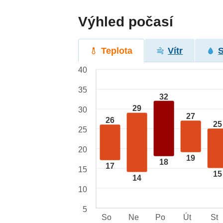
Výhled počasí
Teplota
Vítr
40
35
32
29
30
27
26
25
25
20
19
18
17
15
15
14
10
5
So
Ne
Po
Út
St