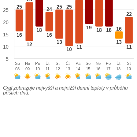
25
25
25
24
25
22
20
19
16
18
18
18
15
16
16
13
13
12
10
11
11
10
5
So
Ne
Po
Út
St
Čt
Pá
So
Ne
Po
Út
St
08
09
10
11
12
13
14
15
16
17
18
19
Graf zobrazuje nejvyšší a nejnižší denní teploty v průběhu
příštích dnů.