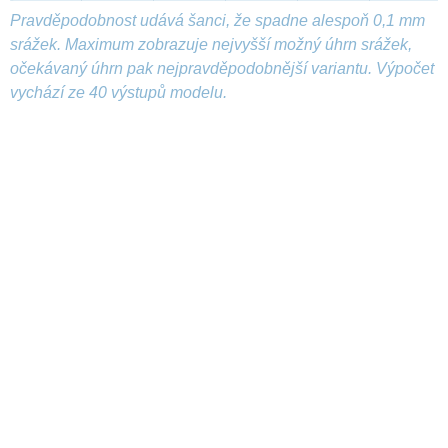
Pravděpodobnost udává šanci, že spadne alespoň 0,1 mm
srážek. Maximum zobrazuje nejvyšší možný úhrn srážek,
očekávaný úhrn pak nejpravděpodobnější variantu. Výpočet
vychází ze 40 výstupů modelu.