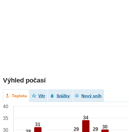
Výhled počasí
Teplota
Vítr
Srážky
Nový sníh
40
34
35
31
30
29
29
30
28