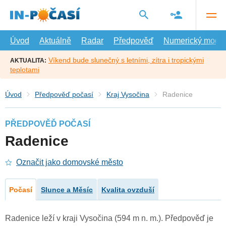
Přejít
na
hlavní
obsah
Úvod
Aktuálně
Radar
Předpověď
Numerický model
Víkend bude slunečný s letními, zítra i tropickými
AKTUALITA:
teplotami
Úvod
Předpověď počasí
Kraj Vysočina
Radenice
PŘEDPOVĚĎ POČASÍ
Radenice
Označit jako domovské město
Počasí
Slunce a Měsíc
Kvalita ovzduší
Radenice leží v kraji Vysočina (594 m n. m.). Předpověď je