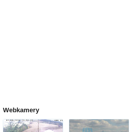
Webkamery