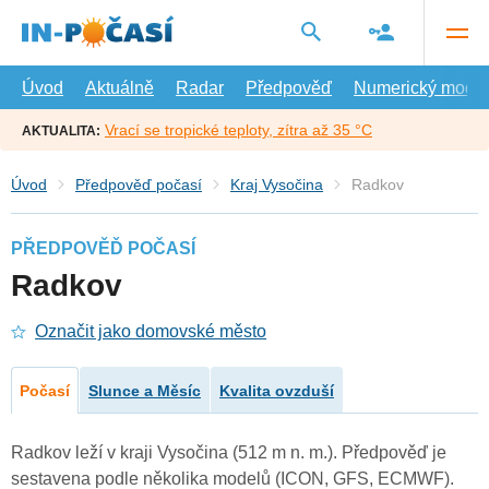
Přejít
na
hlavní
obsah
Úvod
Aktuálně
Radar
Předpověď
Numerický model
Vrací se tropické teploty, zítra až 35 °C
AKTUALITA:
Úvod
Předpověď počasí
Kraj Vysočina
Radkov
PŘEDPOVĚĎ POČASÍ
Radkov
Označit jako domovské město
Počasí
Slunce a Měsíc
Kvalita ovzduší
Radkov leží v kraji Vysočina (512 m n. m.). Předpověď je
sestavena podle několika modelů (ICON, GFS, ECMWF).