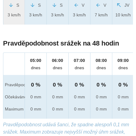
S
S
S
V
V
JV
3 km/h
3 km/h
3 km/h
3 km/h
7 km/h
10 km/h
Pravděpodobnost srážek na 48 hodin
05:00
06:00
07:00
08:00
09:00
dnes
dnes
dnes
dnes
dnes
0 %
0 %
0 %
0 %
0 %
Pravděpod.
Očekáváno
0 mm
0 mm
0 mm
0 mm
0 mm
Maximum
0 mm
0 mm
0 mm
0 mm
0 mm
Pravděpodobnost udává šanci, že spadne alespoň 0,1 mm
srážek. Maximum zobrazuje nejvyšší možný úhrn srážek,