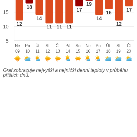
19
18
17
17
15
16
14
14
12
12
10
11
11
11
5
Ne
Po
Út
St
Čt
Pá
So
Ne
Po
Út
St
Čt
09
10
11
12
13
14
15
16
17
18
19
20
Graf zobrazuje nejvyšší a nejnižší denní teploty v průběhu
příštích dnů.