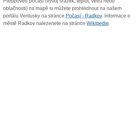
Předpověď počasí (vývoj srážek, teplot, větru nebo
oblačnosti) na mapě si můžete prohlédnout na našem
portálu Ventusky na stránce
Počasí - Radkov
. Informace o
městě Radkov nalezenete na stránce
Wikipedie
.