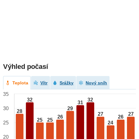
Výhled počasí
Teplota
Vítr
Srážky
Nový sníh
35
32
32
31
29
30
28
27
27
26
26
25
25
24
25
20