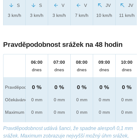
S
S
V
V
JV
JV
3 km/h
3 km/h
3 km/h
7 km/h
10 km/h
11 km/h
Pravděpodobnost srážek na 48 hodin
06:00
07:00
08:00
09:00
10:00
dnes
dnes
dnes
dnes
dnes
0 %
0 %
0 %
0 %
0 %
Pravděpod.
Očekáváno
0 mm
0 mm
0 mm
0 mm
0 mm
Maximum
0 mm
0 mm
0 mm
0 mm
0 mm
Pravděpodobnost udává šanci, že spadne alespoň 0,1 mm
srážek. Maximum zobrazuje nejvyšší možný úhrn srážek,