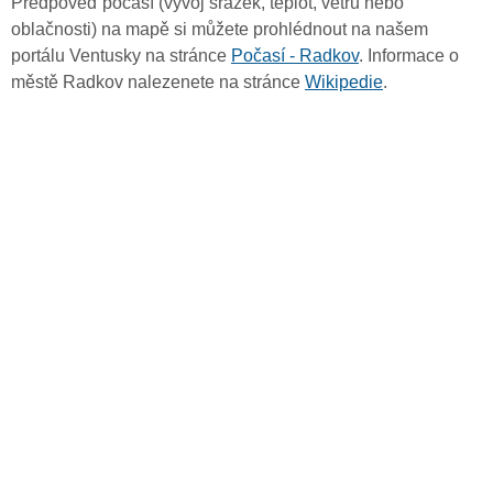
Předpověď počasí (vývoj srážek, teplot, větru nebo
oblačnosti) na mapě si můžete prohlédnout na našem
portálu Ventusky na stránce
Počasí - Radkov
. Informace o
městě Radkov nalezenete na stránce
Wikipedie
.