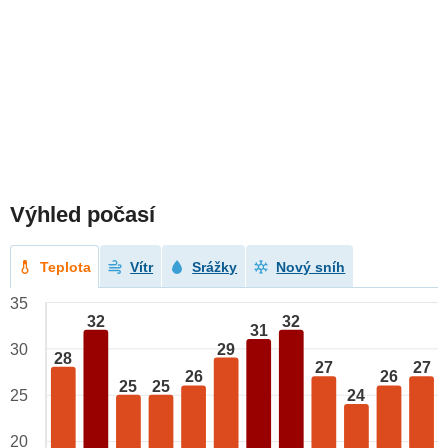
Výhled počasí
Teplota
Vítr
Srážky
Nový sníh
35
32
32
31
29
30
28
27
27
26
26
25
25
24
25
20