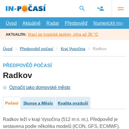
Přejít
na
hlavní
obsah
Úvod
Aktuálně
Radar
Předpověď
Numerický model
Vrací se tropické teploty, zítra až 35 °C
AKTUALITA:
Úvod
Předpověď počasí
Kraj Vysočina
Radkov
PŘEDPOVĚĎ POČASÍ
Radkov
Označit jako domovské město
Počasí
Slunce a Měsíc
Kvalita ovzduší
Radkov leží v kraji Vysočina (512 m n. m.). Předpověď je
sestavena podle několika modelů (ICON, GFS, ECMWF).