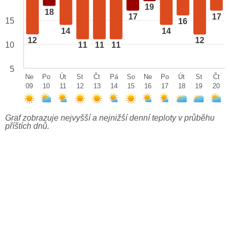
19
18
17
17
15
16
14
14
12
12
10
11
11
11
5
Ne
Po
Út
St
Čt
Pá
So
Ne
Po
Út
St
Čt
09
10
11
12
13
14
15
16
17
18
19
20
Graf zobrazuje nejvyšší a nejnižší denní teploty v průběhu
příštích dnů.