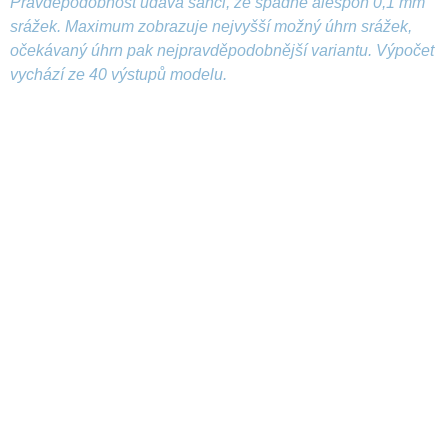
Pravděpodobnost udává šanci, že spadne alespoň 0,1 mm
srážek. Maximum zobrazuje nejvyšší možný úhrn srážek,
očekávaný úhrn pak nejpravděpodobnější variantu. Výpočet
vychází ze 40 výstupů modelu.