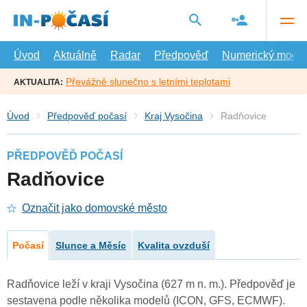
Přejít
na
hlavní
obsah
Úvod
Aktuálně
Radar
Předpověď
Numerický model
Převážně slunečno s letními teplotami
AKTUALITA:
Úvod
Předpověď počasí
Kraj Vysočina
Radňovice
PŘEDPOVĚĎ POČASÍ
Radňovice
Označit jako domovské město
Počasí
Slunce a Měsíc
Kvalita ovzduší
Radňovice leží v kraji Vysočina (627 m n. m.). Předpověď je
sestavena podle několika modelů (ICON, GFS, ECMWF).