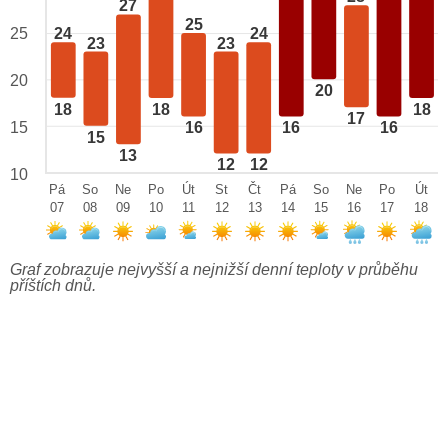
27
25
25
24
24
23
23
20
20
18
18
18
17
15
16
16
16
15
13
12
12
10
Pá
So
Ne
Po
Út
St
Čt
Pá
So
Ne
Po
Út
07
08
09
10
11
12
13
14
15
16
17
18
Graf zobrazuje nejvyšší a nejnižší denní teploty v průběhu
příštích dnů.