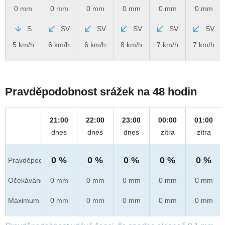
0 mm
0 mm
0 mm
0 mm
0 mm
0 mm
S
SV
SV
SV
SV
SV
5 km/h
6 km/h
6 km/h
8 km/h
7 km/h
7 km/h
Pravděpodobnost srážek na 48 hodin
21:00
22:00
23:00
00:00
01:00
dnes
dnes
dnes
zítra
zítra
0 %
0 %
0 %
0 %
0 %
Pravděpod.
Očekáváno
0 mm
0 mm
0 mm
0 mm
0 mm
Maximum
0 mm
0 mm
0 mm
0 mm
0 mm