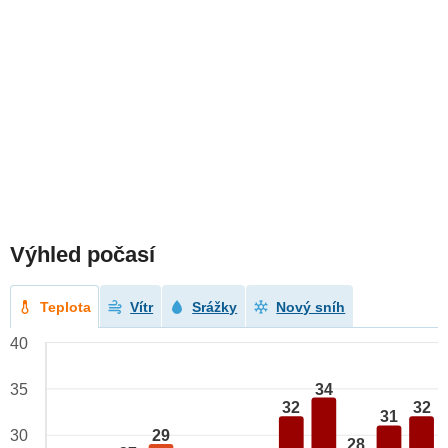
Výhled počasí
Teplota
Vítr
Srážky
Nový sníh
40
34
35
32
32
31
29
30
28