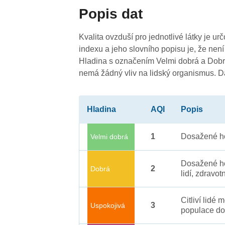
4
Popis dat
Kvalita ovzduší pro jednotlivé látky je ur
indexu a jeho slovního popisu je, že není
Hladina s označením Velmi dobrá a Dobrá
nemá žádný vliv na lidský organismus. 
Hladina
AQI
Popis
4
1
Dosažené ho
Velmi dobrá
Dosažené ho
2
Dobrá
lidí, zdravot
Citliví lidé
3
Uspokojivá
populace do