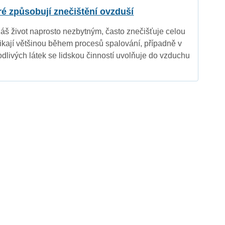
eré způsobují znečištění ovzduší
náš život naprosto nezbytným, často znečišťuje celou
nikají většinou během procesů spalování, případně v
dlivých látek se lidskou činností uvolňuje do vzduchu