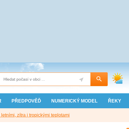
R
PŘEDPOVĚĎ
NUMERICKÝ
MODEL
ŘEKY
etními, zítra i tropickými teplotami