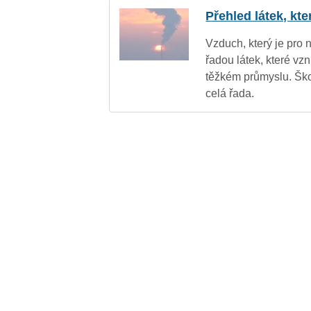
Přehled látek, kt
Vzduch, který je pro 
řadou látek, které vz
těžkém průmyslu. Ško
celá řada.