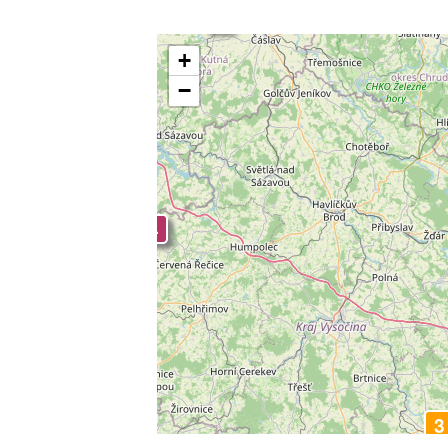
3
4
+
−
4
4
3