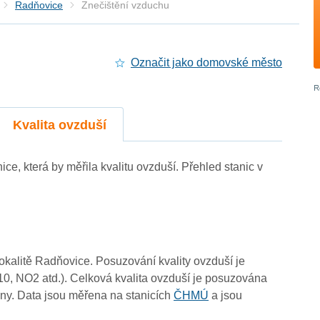
Radňovice
Znečištění vzduchu
Označit jako domovské město
3
Kvalita ovzduší
3
ice, která by měřila kvalitu ovzduší. Přehled stanic v
lokalitě Radňovice. Posuzování kvality ovzduší je
10, NO2 atd.). Celková kvalita ovzduší je posuzována
ny. Data jsou měřena na stanicích
ČHMÚ
a jsou