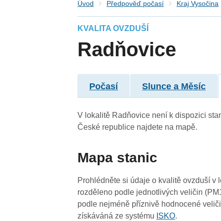
Úvod
Předpověď počasí
Kraj Vysočina
KVALITA OVZDUŠÍ
Radňovice
Počasí
Slunce a Měsíc
3
V lokalitě Radňovice není k dispozici stan
České republice najdete na mapě.
4
Mapa stanic
3
3
Prohlédněte si údaje o kvalitě ovzduší v 
rozděleno podle jednotlivých veličin (PM
4
podle nejméně příznivě hodnocené veliči
4
získáváná ze systému
ISKO
.