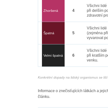
Všichni lid
4
při delším p
Zhoršená
zdravotní pr
Všichni lidé
5
(zejména při
Špatná
vyvarovat po
Všichni lidé
6
při kratším 
Velmi špatná
venku.
Konkrétní dopady na lidský organismus se liší 
Informace o znečisťujících látkách a jej
článku.