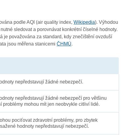
4
čována podle AQI (air quality index,
Wikipedia
). Výhodou
 nutné sledovat a porovnávat konkrétní číselné hodnoty.
 je považována za standard, kdy znečištění ovzduší
Data jsou měřena stanicemi
ČHMÚ
.
0
4
4
dnoty nepředstavují žádné nebezpečí.
dnoty nepředstavují žádné nebezpečí pro většinu
ní problémy mohou mít jen neobvykle citliví lidé.
 mohou pociťovat zdravotní problémy, pro zbytek
sažené hodnoty nepředstavují nebezpečí.