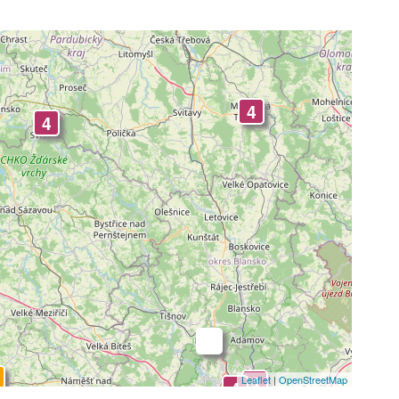
4
4
-
4
Leaflet
|
OpenStreetMap
4