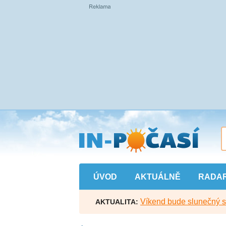
Přejít
na
hlavní
obsah
ÚVOD
AKTUÁLNĚ
RADA
Víkend bude slunečný s l
AKTUALITA: