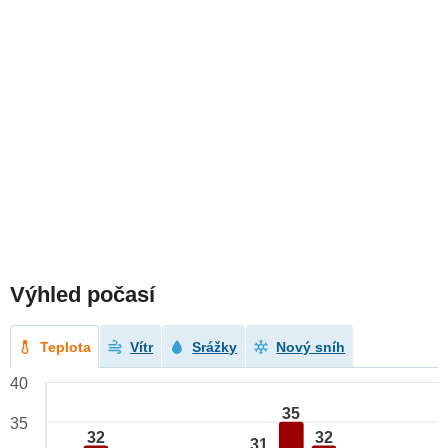
Výhled počasí
Teplota
Vítr
Srážky
Nový sníh
40
35
35
32
32
31