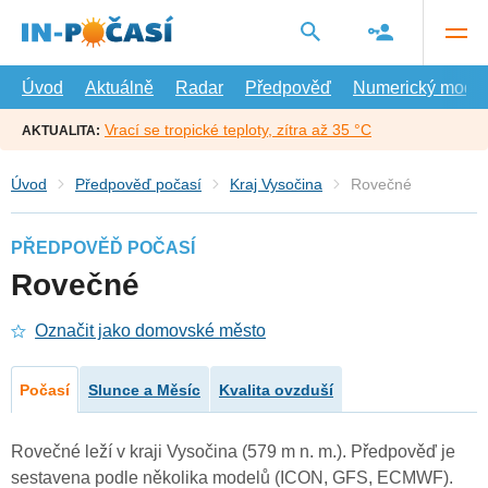
Přejít
na
hlavní
obsah
Úvod
Aktuálně
Radar
Předpověď
Numerický model
Vrací se tropické teploty, zítra až 35 °C
AKTUALITA:
Úvod
Předpověď počasí
Kraj Vysočina
Rovečné
PŘEDPOVĚĎ POČASÍ
Rovečné
Označit jako domovské město
Počasí
Slunce a Měsíc
Kvalita ovzduší
Rovečné leží v kraji Vysočina (579 m n. m.). Předpověď je
sestavena podle několika modelů (ICON, GFS, ECMWF).