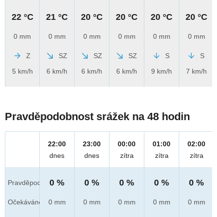
22 °C
21 °C
20 °C
20 °C
20 °C
20 °C
0 mm
0 mm
0 mm
0 mm
0 mm
0 mm
Z
SZ
SZ
SZ
S
S
5 km/h
6 km/h
6 km/h
6 km/h
9 km/h
7 km/h
Pravděpodobnost srážek na 48 hodin
22:00
23:00
00:00
01:00
02:00
dnes
dnes
zítra
zítra
zítra
0 %
0 %
0 %
0 %
0 %
Pravděpod.
Očekáváno
0 mm
0 mm
0 mm
0 mm
0 mm