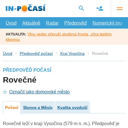
Přejít
na
hlavní
obsah
Úvod
Aktuálně
Radar
Předpověď
Numerický model
Vlnu veder přeruší studená fronta, zítra teploty
AKTUALITA:
klesnou
Úvod
Předpověď počasí
Kraj Vysočina
Rovečné
PŘEDPOVĚĎ POČASÍ
Rovečné
Označit jako domovské město
Počasí
Slunce a Měsíc
Kvalita ovzduší
Rovečné leží v kraji Vysočina (579 m n. m.). Předpověď je