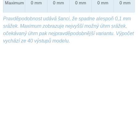
Maximum
0 mm
0 mm
0 mm
0 mm
0 mm
Pravděpodobnost udává šanci, že spadne alespoň 0,1 mm
srážek. Maximum zobrazuje nejvyšší možný úhrn srážek,
očekávaný úhrn pak nejpravděpodobnější variantu. Výpočet
vychází ze 40 výstupů modelu.