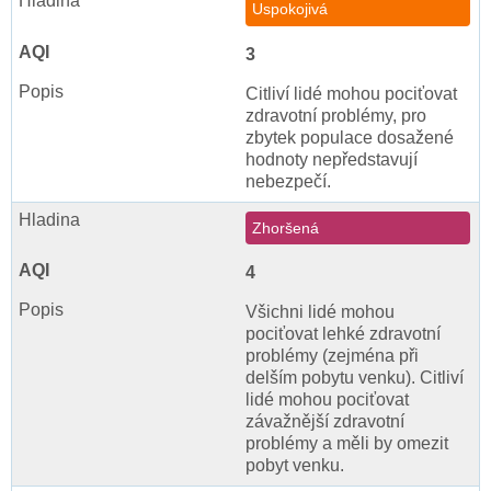
Uspokojivá
3
Citliví lidé mohou pociťovat
zdravotní problémy, pro
zbytek populace dosažené
hodnoty nepředstavují
nebezpečí.
Zhoršená
4
Všichni lidé mohou
pociťovat lehké zdravotní
problémy (zejména při
delším pobytu venku). Citliví
lidé mohou pociťovat
závažnější zdravotní
problémy a měli by omezit
pobyt venku.