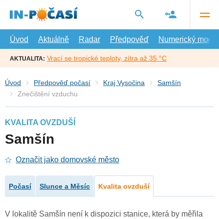
Přejít
na
hlavní
obsah
Úvod
Aktuálně
Radar
Předpověď
Numerický model
Vrací se tropické teploty, zítra až 35 °C
AKTUALITA:
Úvod
Předpověď počasí
Kraj Vysočina
Samšín
Znečištění vzduchu
KVALITA OVZDUŠÍ
Samšín
Označit jako domovské město
Počasí
Slunce a Měsíc
Kvalita ovzduší
V lokalitě Samšín není k dispozici stanice, která by měřila