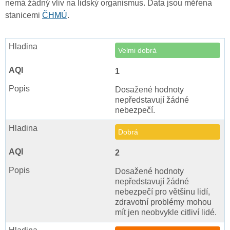
nemá žádný vliv na lidský organismus. Data jsou měřena
stanicemi
ČHMÚ
.
Velmi dobrá
1
Dosažené hodnoty
nepředstavují žádné
nebezpečí.
Dobrá
2
Dosažené hodnoty
nepředstavují žádné
nebezpečí pro většinu lidí,
zdravotní problémy mohou
mít jen neobvykle citliví lidé.