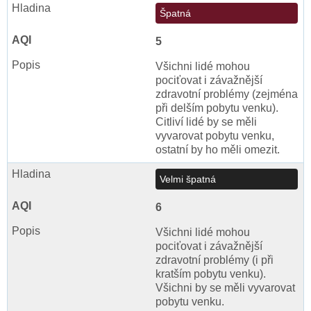
Špatná
5
Všichni lidé mohou
pociťovat i závažnější
zdravotní problémy (zejména
při delším pobytu venku).
Citliví lidé by se měli
vyvarovat pobytu venku,
ostatní by ho měli omezit.
Velmi špatná
6
Všichni lidé mohou
pociťovat i závažnější
zdravotní problémy (i při
kratším pobytu venku).
Všichni by se měli vyvarovat
pobytu venku.