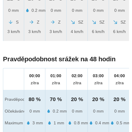
0 mm
0.2 mm
0 mm
0 mm
0 mm
0 mm
S
Z
Z
SZ
SZ
SZ
3 km/h
3 km/h
3 km/h
4 km/h
6 km/h
6 km/h
Pravděpodobnost srážek na 48 hodin
00:00
01:00
02:00
03:00
04:00
zítra
zítra
zítra
zítra
zítra
80 %
70 %
20 %
20 %
20 %
Pravděpod.
Očekáváno
0 mm
0.2 mm
0 mm
0 mm
0 mm
Maximum
3 mm
1 mm
0.8 mm
0.4 mm
0.5 mm