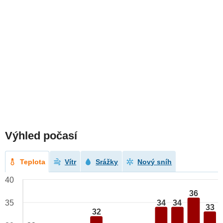
Výhled počasí
Teplota
Vítr
Srážky
Nový sníh
40
36
34
34
35
33
32