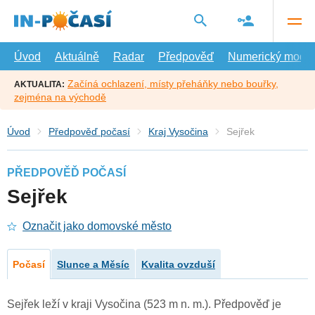
Přejít
na
hlavní
obsah
Úvod
Aktuálně
Radar
Předpověď
Numerický model
Začíná ochlazení, místy přeháňky nebo bouřky,
AKTUALITA:
zejména na východě
Úvod
Předpověď počasí
Kraj Vysočina
Sejřek
PŘEDPOVĚĎ POČASÍ
Sejřek
Označit jako domovské město
Počasí
Slunce a Měsíc
Kvalita ovzduší
Sejřek leží v kraji Vysočina (523 m n. m.). Předpověď je