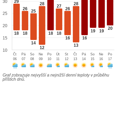
29
30
28
28
27
26
26
25
25
20
20
19
19
18
18
18
18
15
16
16
14
13
12
10
Čt
Pá
So
Ne
Po
Út
St
Čt
Pá
So
Ne
Po
06
07
08
09
10
11
12
13
14
15
16
17
Graf zobrazuje nejvyšší a nejnižší denní teploty v průběhu
příštích dnů.