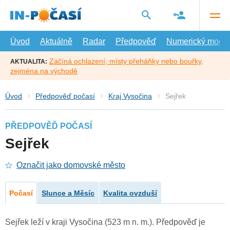
Přejít
na
hlavní
obsah
Úvod
Aktuálně
Radar
Předpověď
Numerický model
Začíná ochlazení, místy přeháňky nebo bouřky,
AKTUALITA:
zejména na východě
Úvod
Předpověď počasí
Kraj Vysočina
Sejřek
PŘEDPOVĚĎ POČASÍ
Sejřek
Označit jako domovské město
Počasí
Slunce a Měsíc
Kvalita ovzduší
Sejřek leží v kraji Vysočina (523 m n. m.). Předpověď je