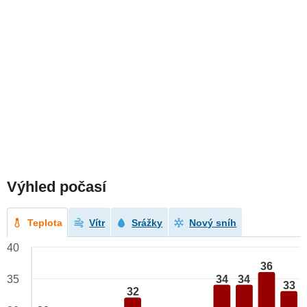
Výhled počasí
Teplota
Vítr
Srážky
Nový sníh
40
36
34
34
35
33
32