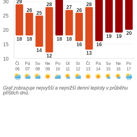
29
30
28
28
27
26
26
25
25
20
20
19
19
18
18
18
18
15
16
16
14
13
12
10
Čt
Pá
So
Ne
Po
Út
St
Čt
Pá
So
Ne
Po
06
07
08
09
10
11
12
13
14
15
16
17
Graf zobrazuje nejvyšší a nejnižší denní teploty v průběhu
příštích dnů.