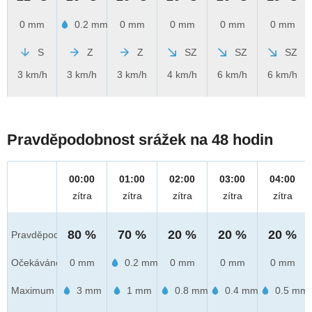
0 mm
0.2 mm
0 mm
0 mm
0 mm
0 mm
S
Z
Z
SZ
SZ
SZ
3 km/h
3 km/h
3 km/h
4 km/h
6 km/h
6 km/h
Pravděpodobnost srážek na 48 hodin
00:00
01:00
02:00
03:00
04:00
zítra
zítra
zítra
zítra
zítra
80 %
70 %
20 %
20 %
20 %
Pravděpod.
Očekáváno
0 mm
0.2 mm
0 mm
0 mm
0 mm
Maximum
3 mm
1 mm
0.8 mm
0.4 mm
0.5 mm