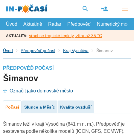
Přejít
na
hlavní
obsah
Úvod
Aktuálně
Radar
Předpověď
Numerický model
Vrací se tropické teploty, zítra až 35 °C
AKTUALITA:
Úvod
Předpověď počasí
Kraj Vysočina
Šimanov
PŘEDPOVĚĎ POČASÍ
Šimanov
Označit jako domovské město
Počasí
Slunce a Měsíc
Kvalita ovzduší
Šimanov leží v kraji Vysočina (641 m n. m.). Předpověď je
sestavena podle několika modelů (ICON, GFS, ECMWF).