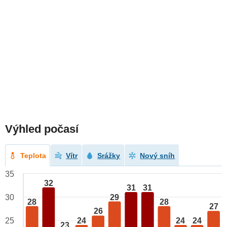
Výhled počasí
Teplota
Vítr
Srážky
Nový sníh
35
32
31
31
29
30
28
28
27
26
24
24
24
25
23