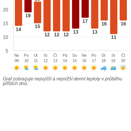
20
19
17
15
16
16
15
14
13
13
12
12
12
10
11
5
Ne
Po
Út
St
Čt
Pá
So
Ne
Po
Út
St
Čt
09
10
11
12
13
14
15
16
17
18
19
20
Graf zobrazuje nejvyšší a nejnižší denní teploty v průběhu
příštích dnů.