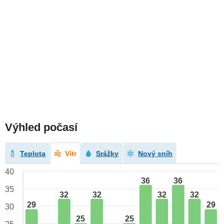
Výhled počasí
Teplota
Vítr
Srážky
Nový sníh
40
36
36
35
32
32
32
32
29
29
30
25
25