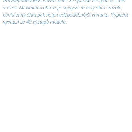
Pravděpodobnost udává šanci, že spadne alespoň 0,1 mm
srážek. Maximum zobrazuje nejvyšší možný úhrn srážek,
očekávaný úhrn pak nejpravděpodobnější variantu. Výpočet
vychází ze 40 výstupů modelu.