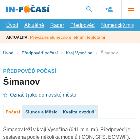
Přejít
na
hlavní
obsah
Úvod
Aktuálně
Radar
Předpověď
Numerický model
Převážně slunečno s letními teplotami
AKTUALITA:
Úvod
Předpověď počasí
Kraj Vysočina
Šimanov
PŘEDPOVĚĎ POČASÍ
Šimanov
Označit jako domovské město
Počasí
Slunce a Měsíc
Kvalita ovzduší
Šimanov leží v kraji Vysočina (641 m n. m.). Předpověď je
sestavena podle několika modelů (ICON, GFS, ECMWF).