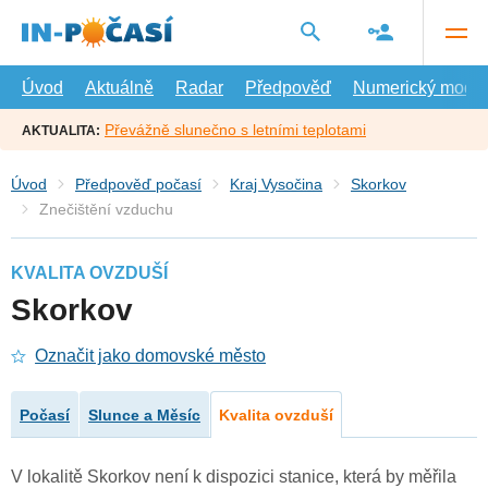
Přejít
na
hlavní
obsah
Úvod
Aktuálně
Radar
Předpověď
Numerický model
Převážně slunečno s letními teplotami
AKTUALITA:
Úvod
Předpověď počasí
Kraj Vysočina
Skorkov
Znečištění vzduchu
KVALITA OVZDUŠÍ
Skorkov
Označit jako domovské město
Počasí
Slunce a Měsíc
Kvalita ovzduší
V lokalitě Skorkov není k dispozici stanice, která by měřila