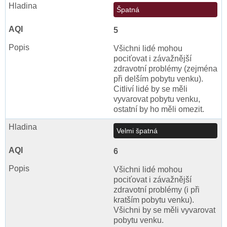
Špatná
5
Všichni lidé mohou
pociťovat i závažnější
zdravotní problémy (zejména
při delším pobytu venku).
Citliví lidé by se měli
vyvarovat pobytu venku,
ostatní by ho měli omezit.
Velmi špatná
6
Všichni lidé mohou
pociťovat i závažnější
zdravotní problémy (i při
kratším pobytu venku).
Všichni by se měli vyvarovat
pobytu venku.