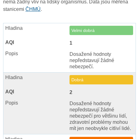
nemá žádný vliv na lidský organismus. Data jsou měřena
stanicemi
ČHMÚ
.
Velmi dobrá
1
Dosažené hodnoty
nepředstavují žádné
nebezpečí.
Dobrá
2
Dosažené hodnoty
nepředstavují žádné
nebezpečí pro většinu lidí,
zdravotní problémy mohou
mít jen neobvykle citliví lidé.