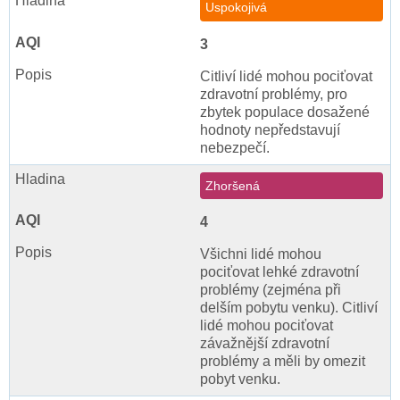
Uspokojivá
3
Citliví lidé mohou pociťovat
zdravotní problémy, pro
zbytek populace dosažené
hodnoty nepředstavují
nebezpečí.
Zhoršená
4
Všichni lidé mohou
pociťovat lehké zdravotní
problémy (zejména při
delším pobytu venku). Citliví
lidé mohou pociťovat
závažnější zdravotní
problémy a měli by omezit
pobyt venku.