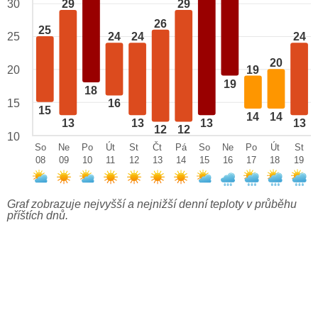
29
29
30
26
25
25
24
24
24
20
19
20
19
18
15
16
15
14
14
13
13
13
13
12
12
10
So
Ne
Po
Út
St
Čt
Pá
So
Ne
Po
Út
St
08
09
10
11
12
13
14
15
16
17
18
19
Graf zobrazuje nejvyšší a nejnižší denní teploty v průběhu
příštích dnů.