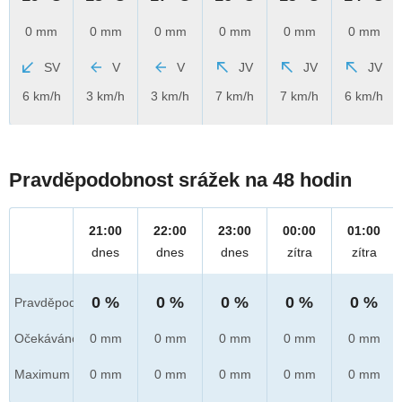
0 mm
0 mm
0 mm
0 mm
0 mm
0 mm
SV
V
V
JV
JV
JV
6 km/h
3 km/h
3 km/h
7 km/h
7 km/h
6 km/h
Pravděpodobnost srážek na 48 hodin
21:00
22:00
23:00
00:00
01:00
dnes
dnes
dnes
zítra
zítra
0 %
0 %
0 %
0 %
0 %
Pravděpod.
Očekáváno
0 mm
0 mm
0 mm
0 mm
0 mm
Maximum
0 mm
0 mm
0 mm
0 mm
0 mm