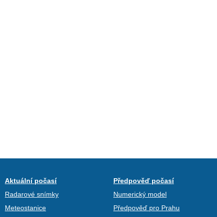
Aktuální počasí
Předpověď počasí
Radarové snímky
Numerický model
Meteostanice
Předpověď pro Prahu