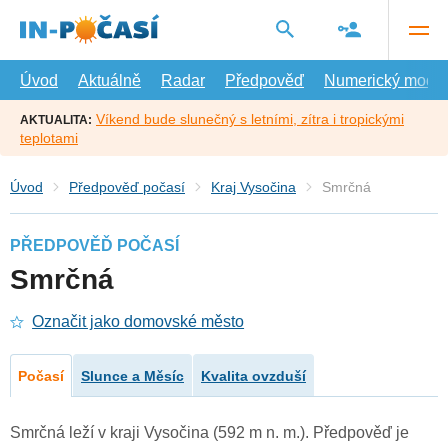
Přejít
na
hlavní
obsah
Úvod
Aktuálně
Radar
Předpověď
Numerický model
Víkend bude slunečný s letními, zítra i tropickými
AKTUALITA:
teplotami
Úvod
Předpověď počasí
Kraj Vysočina
Smrčná
PŘEDPOVĚĎ POČASÍ
Smrčná
Označit jako domovské město
Počasí
Slunce a Měsíc
Kvalita ovzduší
Smrčná leží v kraji Vysočina (592 m n. m.). Předpověď je