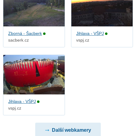
Zborná - Šacberk
Jihlava - VŠPJ
sacberk.cz
vspj.cz
Jihlava - VŠPJ
vspj.cz
Další webkamery