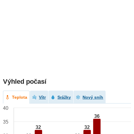
Výhled počasí
Teplota
Vítr
Srážky
Nový sníh
40
36
35
32
32