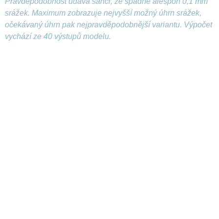
Pravděpodobnost udává šanci, že spadne alespoň 0,1 mm
srážek. Maximum zobrazuje nejvyšší možný úhrn srážek,
očekávaný úhrn pak nejpravděpodobnější variantu. Výpočet
vychází ze 40 výstupů modelu.