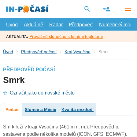
Přejít
na
hlavní
obsah
Úvod
Aktuálně
Radar
Předpověď
Numerický model
Převážně slunečno s letními teplotami
AKTUALITA:
Úvod
Předpověď počasí
Kraj Vysočina
Smrk
PŘEDPOVĚĎ POČASÍ
Smrk
Označit jako domovské město
Počasí
Slunce a Měsíc
Kvalita ovzduší
Smrk leží v kraji Vysočina (461 m n. m.). Předpověď je
sestavena podle několika modelů (ICON, GFS, ECMWF).