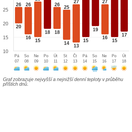
27
27
26
26
26
25
25
20
20
19
18
18
17
15
16
16
15
15
15
14
13
10
Pá
So
Ne
Po
Út
St
Čt
Pá
So
Ne
Po
Út
07
08
09
10
11
12
13
14
15
16
17
18
Graf zobrazuje nejvyšší a nejnižší denní teploty v průběhu
příštích dnů.