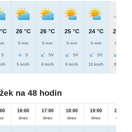
 °C
26 °C
26 °C
25 °C
24 °C
21 °C
mm
0 mm
0 mm
0 mm
0 mm
0 mm
S
S
SV
SV
SV
SV
m/h
5 km/h
6 km/h
6 km/h
10 km/h
8 km/h
žek na 48 hodin
:00
16:00
17:00
18:00
19:00
20:00
es
dnes
dnes
dnes
dnes
dnes