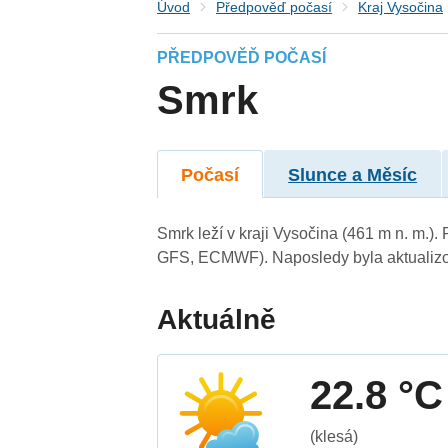
Úvod
Předpověď počasí
Kraj Vysočina
PŘEDPOVĚĎ POČASÍ
Smrk
Počasí
Slunce a Měsíc
Smrk leží v kraji Vysočina (461 m n. m.)
GFS, ECMWF). Naposledy byla aktualizo
Aktuálně
22.8 °C
(klesá)