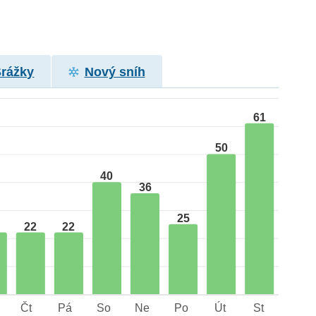
Srážky
Nový sníh
61
50
40
36
25
22
22
Čt
Pá
So
Ne
Po
Út
St