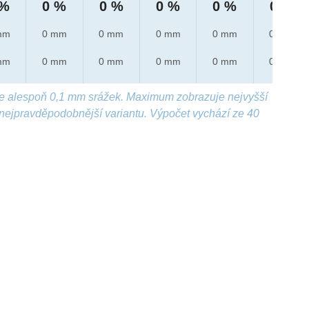
 %
0 %
0 %
0 %
0 %
0 %
mm
0 mm
0 mm
0 mm
0 mm
0 mm
mm
0 mm
0 mm
0 mm
0 mm
0 mm
e alespoň 0,1 mm srážek. Maximum zobrazuje nejvyšší
nejpravděpodobnější variantu. Výpočet vychází ze 40