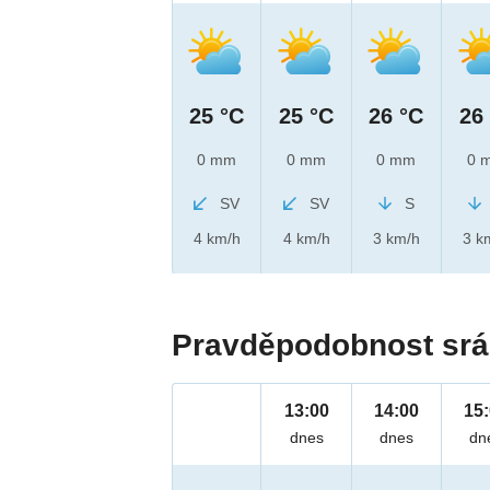
25 °C
25 °C
26 °C
26
0 mm
0 mm
0 mm
0 
SV
SV
S
4 km/h
4 km/h
3 km/h
3 k
Pravděpodobnost srá
13:00
14:00
15
dnes
dnes
dn