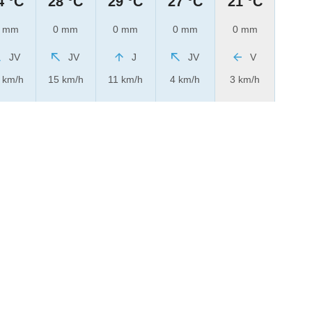
4 °C
28 °C
29 °C
27 °C
21 °C
 mm
0 mm
0 mm
0 mm
0 mm
JV
JV
J
JV
V
 km/h
15 km/h
11 km/h
4 km/h
3 km/h