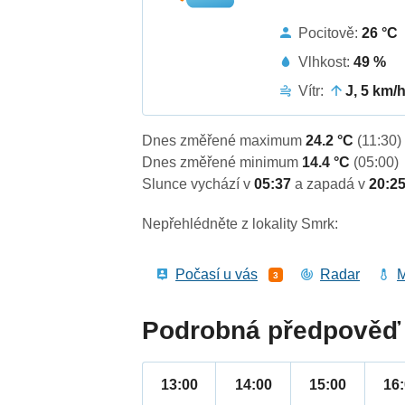
Pocitově:
26 °C
Vlhkost:
49 %
Vítr:
J, 5 km/
Dnes změřené maximum
24.2 °C
(11:30)
Dnes změřené minimum
14.4 °C
(05:00)
Slunce vychází v
05:37
a zapadá v
20:2
Nepřehlédněte z lokality Smrk:
Počasí u vás
Radar
M
3
Podrobná předpověď 
13:00
14:00
15:00
16