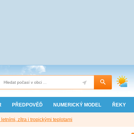
R
PŘEDPOVĚĎ
NUMERICKÝ
MODEL
ŘEKY
etními, zítra i tropickými teplotami