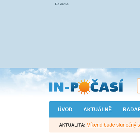
Přejít
na
hlavní
obsah
ÚVOD
AKTUÁLNĚ
RADA
Víkend bude slunečný s l
AKTUALITA: