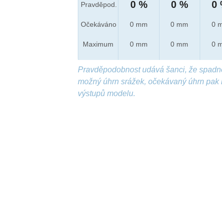
0 %
0 %
0
Pravděpod.
Očekáváno
0 mm
0 mm
0 
Maximum
0 mm
0 mm
0 
Pravděpodobnost udává šanci, že spadn
možný úhrn srážek, očekávaný úhrn pak 
výstupů modelu.