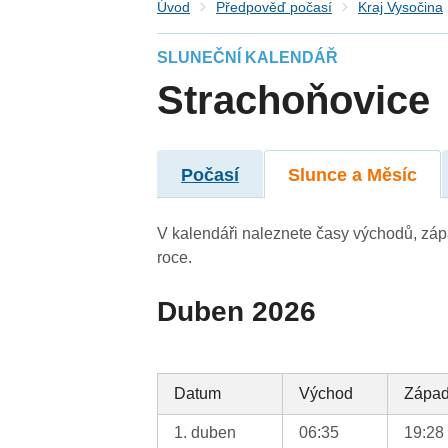
Úvod
Předpověď počasí
Kraj Vysočina
SLUNEČNÍ KALENDÁŘ
Strachoňovice
Počasí
Slunce a Měsíc
V kalendáři naleznete časy východů, záp
roce.
Duben 2026
Datum
Východ
Zápa
1. duben
06:35
19:28