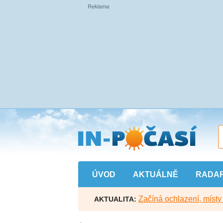
Přejít
na
hlavní
obsah
ÚVOD
AKTUÁLNĚ
RADA
Začíná ochlazení, míst
AKTUALITA: