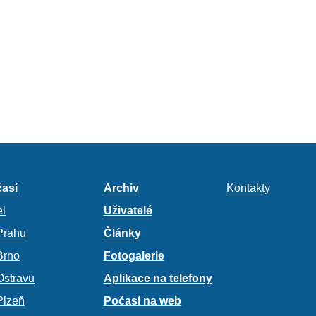
así
Archiv
Kontakty
l
Uživatelé
Prahu
Články
Brno
Fotogalerie
Ostravu
Aplikace na telefony
Plzeň
Počasí na web