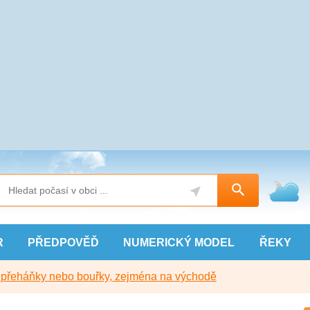
R
PŘEDPOVĚĎ
NUMERICKÝ
MODEL
ŘEKY
y přeháňky nebo bouřky, zejména na východě