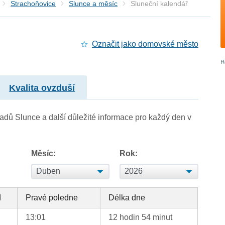
Strachoňovice
Slunce a měsíc
Sluneční kalendář
Označit jako domovské město
Kvalita ovzduší
adů Slunce a další důležité informace pro každý den v
Měsíc:
Rok:
d
Pravé poledne
Délka dne
13:01
12 hodin 54 minut