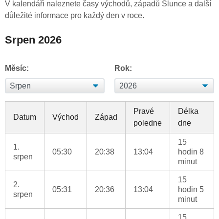
V kalendáři naleznete časy východů, západů Slunce a další
důležité informace pro každý den v roce.
Srpen 2026
Měsíc:
Rok:
Pravé
Délka
Datum
Východ
Západ
poledne
dne
15
1.
05:30
20:38
13:04
hodin 8
srpen
minut
15
2.
05:31
20:36
13:04
hodin 5
srpen
minut
15