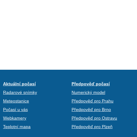
Aktuální počasí
Předpověď počasí
Radarové snímky
Numerický model
Meteostanice
Předpověď pro Prahu
Počasí u vás
Předpověď pro Brno
Webkamery
Předpověď pro Ostravu
Teplotní mapa
Předpověď pro Plzeň