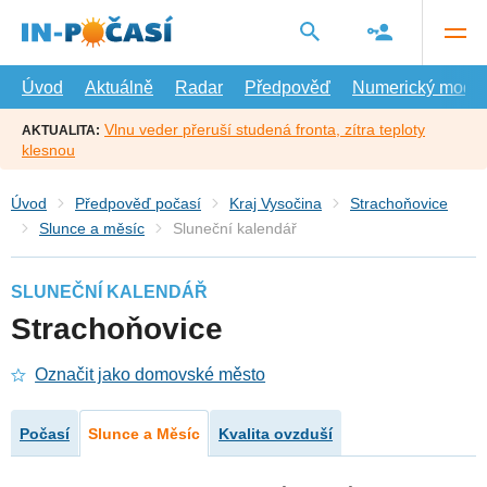
Přejít
na
hlavní
obsah
Úvod
Aktuálně
Radar
Předpověď
Numerický model
Vlnu veder přeruší studená fronta, zítra teploty
AKTUALITA:
klesnou
Úvod
Předpověď počasí
Kraj Vysočina
Strachoňovice
Slunce a měsíc
Sluneční kalendář
SLUNEČNÍ KALENDÁŘ
Strachoňovice
Označit jako domovské město
Počasí
Slunce a Měsíc
Kvalita ovzduší