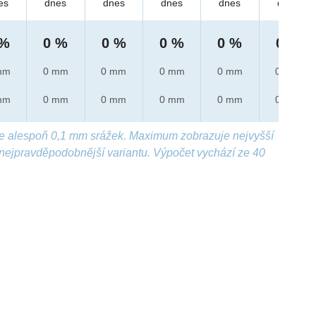
es
dnes
dnes
dnes
dnes
dnes
 %
0 %
0 %
0 %
0 %
0 %
mm
0 mm
0 mm
0 mm
0 mm
0 mm
mm
0 mm
0 mm
0 mm
0 mm
0 mm
e alespoň 0,1 mm srážek. Maximum zobrazuje nejvyšší
nejpravděpodobnější variantu. Výpočet vychází ze 40