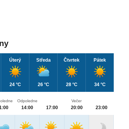
dny
Úterý
Středa
Čtvrtek
Pátek
24 °C
26 °C
28 °C
34 °C
oledne
Odpoledne
Večer
1:00
14:00
17:00
20:00
23:00