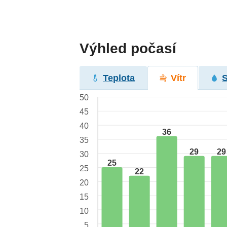
Výhled počasí
Teplota
Vítr
50
45
40
36
35
29
29
30
25
25
22
20
15
10
5