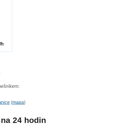
/h
0
emešníkem:
anice
(
mapa
)
na 24 hodin