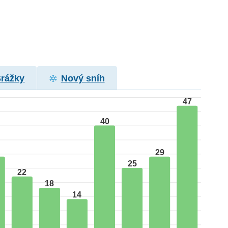
Srážky
Nový sníh
47
40
29
25
22
18
14