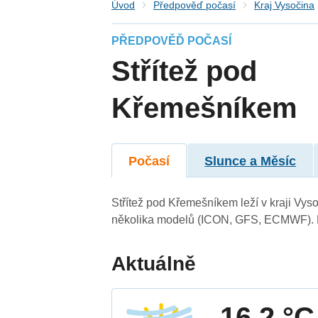
Úvod
Předpověď počasí
Kraj Vysočina
PŘEDPOVĚĎ POČASÍ
Střítež pod
Křemešníkem
Počasí
Slunce a Měsíc
Střítež pod Křemešníkem leží v kraji Vys
několika modelů (ICON, GFS, ECMWF). N
Aktuálně
16.2 °C