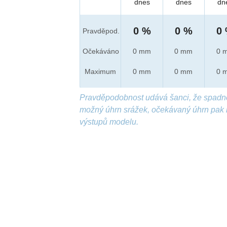
dnes
dnes
dn
0 %
0 %
0
Pravděpod.
Očekáváno
0 mm
0 mm
0 
Maximum
0 mm
0 mm
0 
Pravděpodobnost udává šanci, že spadn
možný úhrn srážek, očekávaný úhrn pak 
výstupů modelu.