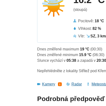
(stoupá)
Pocitově:
18 °C
Vlhkost:
82 %
Vítr:
SZ, 3 km
Dnes změřené maximum
19 °C
(00:30)
Dnes změřené minimum
15.9 °C
(06:30)
Slunce vychází v
05:38
a zapadá v
20:3
Nepřehlédněte z lokality Střítež pod Kř
Kamery
Radar
Meteost
1
Podrobná předpověď 