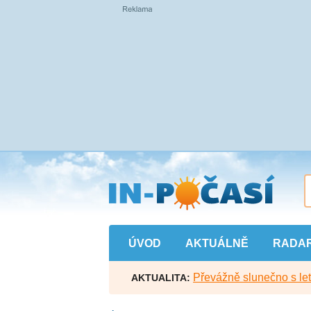
Přejít
na
hlavní
obsah
ÚVOD
AKTUÁLNĚ
RADA
Převážně slunečno s let
AKTUALITA: