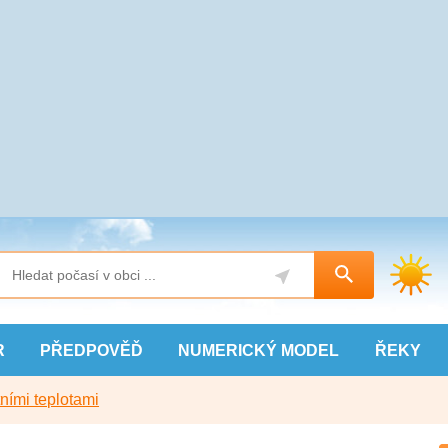
R
PŘEDPOVĚĎ
NUMERICKÝ
MODEL
ŘEKY
ními teplotami