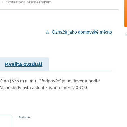
Střítež pod Křemešníkem
Označit jako domovské město
Kvalita ovzduší
očina (575 m n. m.). Předpověď je sestavena podle
aposledy byla aktualizována dnes v 06:00.