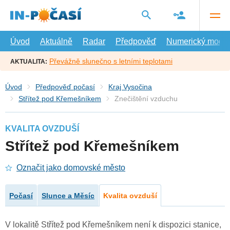
Přejít
na
hlavní
obsah
Úvod
Aktuálně
Radar
Předpověď
Numerický model
Převážně slunečno s letními teplotami
AKTUALITA:
Úvod
Předpověď počasí
Kraj Vysočina
Střítež pod Křemešníkem
Znečištění vzduchu
KVALITA OVZDUŠÍ
Střítež pod Křemešníkem
Označit jako domovské město
Počasí
Slunce a Měsíc
Kvalita ovzduší
V lokalitě Střítež pod Křemešníkem není k dispozici stanice,