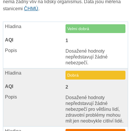
nemá žádný vliv na lidský organismus. Data jsou měřena
stanicemi
ČHMÚ
.
Velmi dobrá
1
Dosažené hodnoty
nepředstavují žádné
nebezpečí.
Dobrá
2
Dosažené hodnoty
nepředstavují žádné
nebezpečí pro většinu lidí,
zdravotní problémy mohou
mít jen neobvykle citliví lidé.