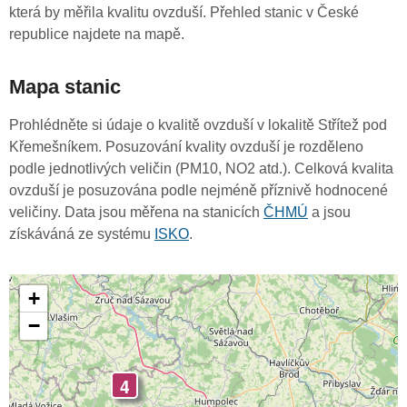
která by měřila kvalitu ovzduší. Přehled stanic v České
republice najdete na mapě.
Mapa stanic
Prohlédněte si údaje o kvalitě ovzduší v lokalitě Střítež pod
Křemešníkem. Posuzování kvality ovzduší je rozděleno
podle jednotlivých veličin (PM10, NO2 atd.). Celková kvalita
ovzduší je posuzována podle nejméně příznivě hodnocené
veličiny. Data jsou měřena na stanicích
ČHMÚ
a jsou
získáváná ze systému
ISKO
.
+
−
4