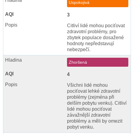
Uspokojivá
3
Citliví lidé mohou pociťovat
zdravotní problémy, pro
zbytek populace dosažené
hodnoty nepředstavují
nebezpečí.
Zhoršená
4
Všichni lidé mohou
pociťovat lehké zdravotní
problémy (zejména při
delším pobytu venku). Citliví
lidé mohou pociťovat
závažnější zdravotní
problémy a měli by omezit
pobyt venku.