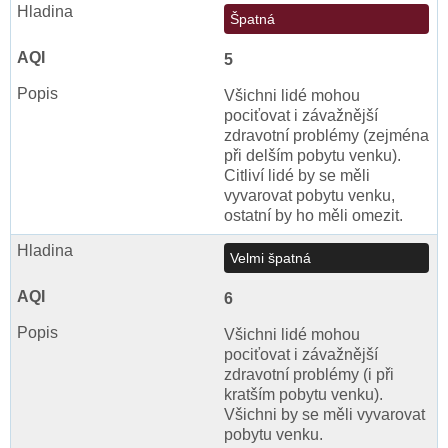
Špatná
5
Všichni lidé mohou
pociťovat i závažnější
zdravotní problémy (zejména
při delším pobytu venku).
Citliví lidé by se měli
vyvarovat pobytu venku,
ostatní by ho měli omezit.
Velmi špatná
6
Všichni lidé mohou
pociťovat i závažnější
zdravotní problémy (i při
kratším pobytu venku).
Všichni by se měli vyvarovat
pobytu venku.