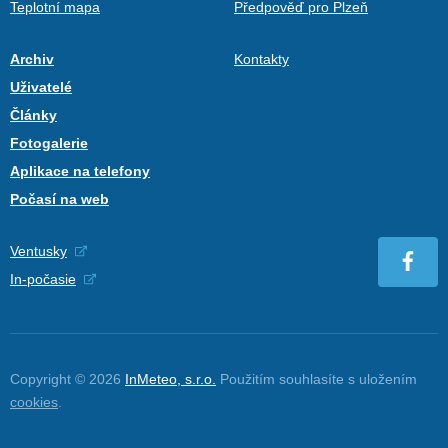
Teplotní mapa
Předpověď pro Plzeň
Archiv
Kontakty
Uživatelé
Články
Fotogalerie
Aplikace na telefony
Počasí na web
Ventusky
In-počasie
Copyright © 2026
InMeteo, s.r.o.
Použitím souhlasíte s uložením
cookies
.