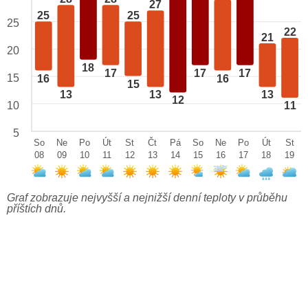
27
25
25
25
22
21
20
18
17
17
17
15
16
16
15
13
13
13
12
10
11
5
So
Ne
Po
Út
St
Čt
Pá
So
Ne
Po
Út
St
08
09
10
11
12
13
14
15
16
17
18
19
Graf zobrazuje nejvyšší a nejnižší denní teploty v průběhu
příštích dnů.