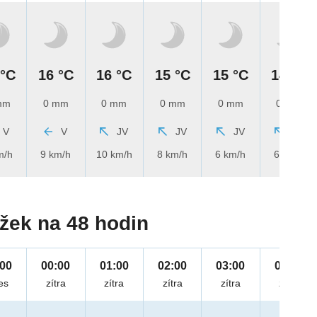
 °C
16 °C
16 °C
15 °C
15 °C
14 °C
mm
0 mm
0 mm
0 mm
0 mm
0 mm
V
V
JV
JV
JV
JV
m/h
9 km/h
10 km/h
8 km/h
6 km/h
6 km/h
žek na 48 hodin
:00
00:00
01:00
02:00
03:00
04:00
es
zítra
zítra
zítra
zítra
zítra