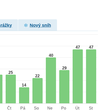
Srážky
Nový sníh
47
47
40
29
25
22
14
Čt
Pá
So
Ne
Po
Út
St