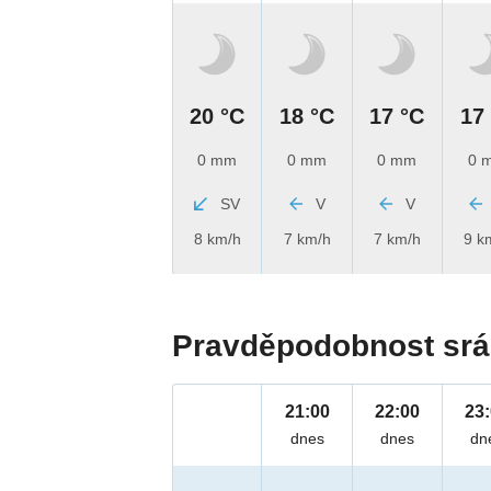
20 °C
18 °C
17 °C
17
0 mm
0 mm
0 mm
0 
SV
V
V
8 km/h
7 km/h
7 km/h
9 k
Pravděpodobnost srá
21:00
22:00
23
dnes
dnes
dn