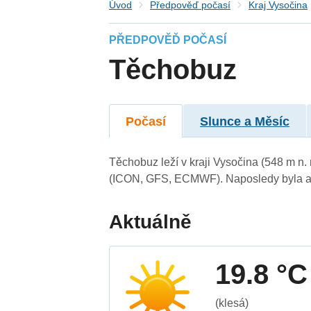
Úvod
Předpověď počasí
Kraj Vysočina
PŘEDPOVĚĎ POČASÍ
Těchobuz
Počasí
Slunce a Měsíc
Těchobuz leží v kraji Vysočina (548 m n
(ICON, GFS, ECMWF). Naposledy byla ak
Aktuálně
19.8 °C
(klesá)