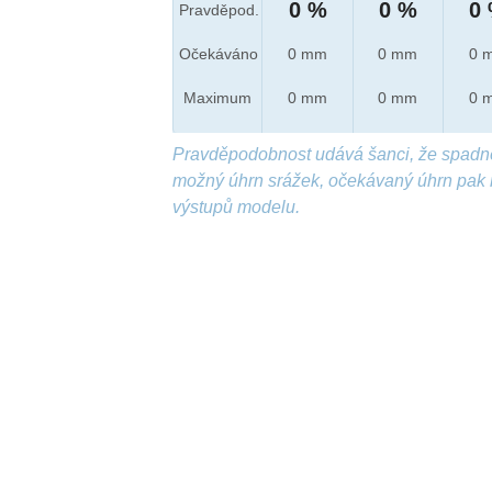
0 %
0 %
0
Pravděpod.
Očekáváno
0 mm
0 mm
0 
Maximum
0 mm
0 mm
0 
Pravděpodobnost udává šanci, že spadn
možný úhrn srážek, očekávaný úhrn pak 
výstupů modelu.