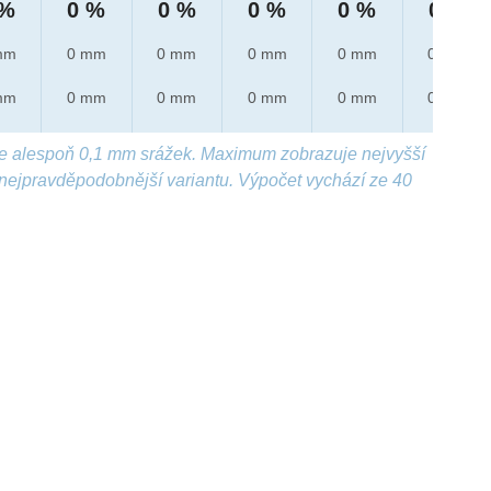
 %
0 %
0 %
0 %
0 %
0 %
mm
0 mm
0 mm
0 mm
0 mm
0 mm
mm
0 mm
0 mm
0 mm
0 mm
0 mm
e alespoň 0,1 mm srážek. Maximum zobrazuje nejvyšší
nejpravděpodobnější variantu. Výpočet vychází ze 40