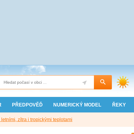
R
PŘEDPOVĚĎ
NUMERICKÝ
MODEL
ŘEKY
etními, zítra i tropickými teplotami