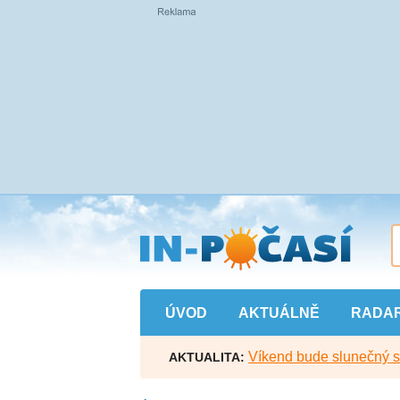
Přejít
na
hlavní
obsah
ÚVOD
AKTUÁLNĚ
RADA
Víkend bude slunečný s l
AKTUALITA: