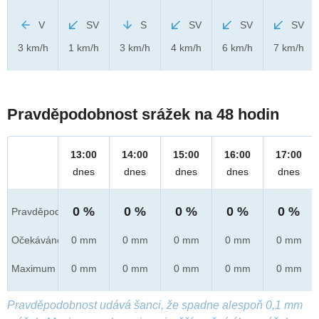
V
SV
S
SV
SV
SV
3 km/h
1 km/h
3 km/h
4 km/h
6 km/h
7 km/h
Pravděpodobnost srážek na 48 hodin
13:00
14:00
15:00
16:00
17:00
dnes
dnes
dnes
dnes
dnes
0 %
0 %
0 %
0 %
0 %
Pravděpod.
Očekáváno
0 mm
0 mm
0 mm
0 mm
0 mm
Maximum
0 mm
0 mm
0 mm
0 mm
0 mm
Pravděpodobnost udává šanci, že spadne alespoň 0,1 mm