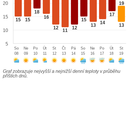
20
19
18
17
15
16
15
15
15
14
13
13
12
12
10
11
5
So
Ne
Po
Út
St
Čt
Pá
So
Ne
Po
Út
St
08
09
10
11
12
13
14
15
16
17
18
19
Graf zobrazuje nejvyšší a nejnižší denní teploty v průběhu
příštích dnů.