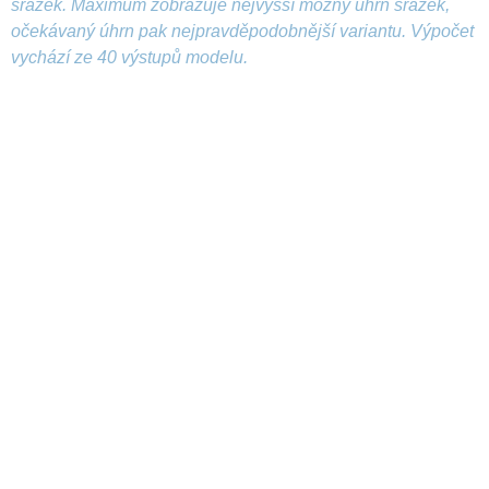
srážek. Maximum zobrazuje nejvyšší možný úhrn srážek,
očekávaný úhrn pak nejpravděpodobnější variantu. Výpočet
vychází ze 40 výstupů modelu.