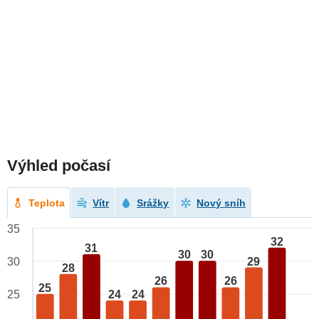
Výhled počasí
Teplota
Vítr
Srážky
Nový sníh
35
32
31
30
30
29
30
28
26
26
25
24
24
25