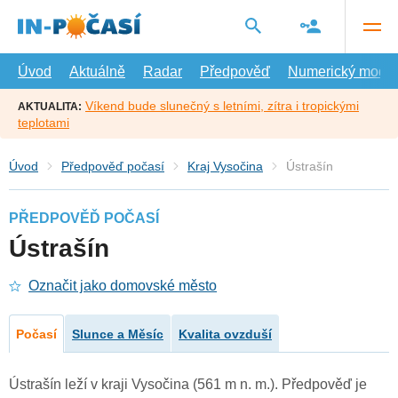
Přejít
na
hlavní
obsah
Úvod
Aktuálně
Radar
Předpověď
Numerický model
Víkend bude slunečný s letními, zítra i tropickými
AKTUALITA:
teplotami
Úvod
Předpověď počasí
Kraj Vysočina
Ústrašín
PŘEDPOVĚĎ POČASÍ
Ústrašín
Označit jako domovské město
Počasí
Slunce a Měsíc
Kvalita ovzduší
Ústrašín leží v kraji Vysočina (561 m n. m.). Předpověď je