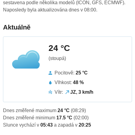
sestavena podle několika modelů (ICON, GFS, ECMWF).
Naposledy byla aktualizována dnes v 08:00.
Aktuálně
24 °C
(stoupá)
Pocitově:
25 °C
Vlhkost:
48 %
Vítr:
JZ, 3 km/h
Dnes změřené maximum
24 °C
(08:29)
Dnes změřené minimum
17.5 °C
(02:00)
Slunce vychází v
05:43
a zapadá v
20:25