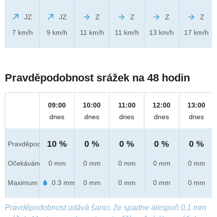
JZ
JZ
Z
Z
Z
Z
7 km/h
9 km/h
11 km/h
11 km/h
13 km/h
17 km/h
Pravděpodobnost srážek na 48 hodin
09:00
10:00
11:00
12:00
13:00
dnes
dnes
dnes
dnes
dnes
10 %
0 %
0 %
0 %
0 %
Pravděpod.
Očekáváno
0 mm
0 mm
0 mm
0 mm
0 mm
Maximum
0.3 mm
0 mm
0 mm
0 mm
0 mm
Pravděpodobnost udává šanci, že spadne alespoň 0,1 mm