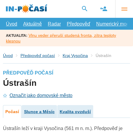
Přejít
na
hlavní
obsah
Úvod
Aktuálně
Radar
Předpověď
Numerický model
Vlnu veder přeruší studená fronta, zítra teploty
AKTUALITA:
klesnou
Úvod
Předpověď počasí
Kraj Vysočina
Ústrašín
PŘEDPOVĚĎ POČASÍ
Ústrašín
Označit jako domovské město
Počasí
Slunce a Měsíc
Kvalita ovzduší
Ústrašín leží v kraji Vysočina (561 m n. m.). Předpověď je