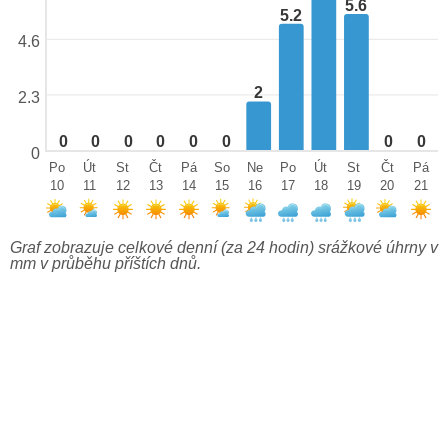
5.6
5.2
4.6
2
2.3
0
0
0
0
0
0
0
0
0
Po
Út
St
Čt
Pá
So
Ne
Po
Út
St
Čt
Pá
10
11
12
13
14
15
16
17
18
19
20
21
Graf zobrazuje celkové denní (za 24 hodin) srážkové úhrny v
mm v průběhu příštích dnů.