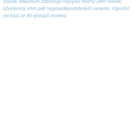
srážek. Maximum zobrazuje nejvyšší možný úhrn srážek,
očekávaný úhrn pak nejpravděpodobnější variantu. Výpočet
vychází ze 40 výstupů modelu.