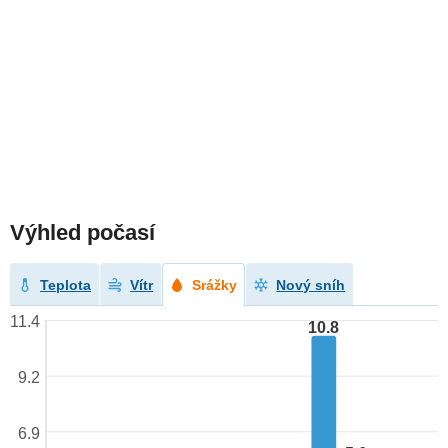
Výhled počasí
Teplota
Vítr
Srážky
Nový sníh
11.4
10.8
9.2
6.9