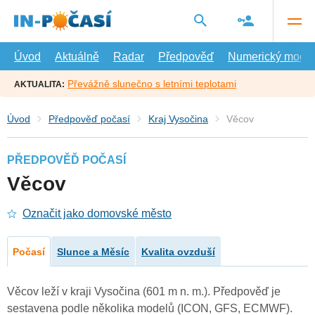
Přejít
na
hlavní
obsah
Úvod
Aktuálně
Radar
Předpověď
Numerický model
Převážně slunečno s letními teplotami
AKTUALITA:
Úvod
Předpověď počasí
Kraj Vysočina
Věcov
PŘEDPOVĚĎ POČASÍ
Věcov
Označit jako domovské město
Počasí
Slunce a Měsíc
Kvalita ovzduší
Věcov leží v kraji Vysočina (601 m n. m.). Předpověď je
sestavena podle několika modelů (ICON, GFS, ECMWF).