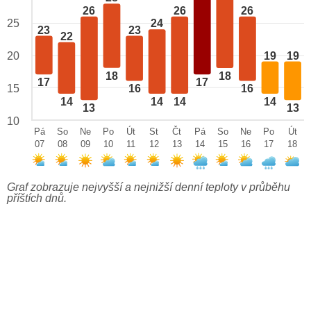
26
26
26
25
24
23
23
22
19
19
20
18
18
17
17
15
16
16
14
14
14
14
13
13
10
Pá
So
Ne
Po
Út
St
Čt
Pá
So
Ne
Po
Út
07
08
09
10
11
12
13
14
15
16
17
18
Graf zobrazuje nejvyšší a nejnižší denní teploty v průběhu
příštích dnů.