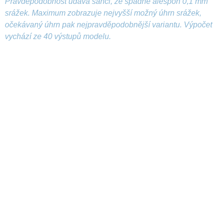
Pravděpodobnost udává šanci, že spadne alespoň 0,1 mm
srážek. Maximum zobrazuje nejvyšší možný úhrn srážek,
očekávaný úhrn pak nejpravděpodobnější variantu. Výpočet
vychází ze 40 výstupů modelu.