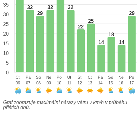
35
32
32
32
29
29
30
25
25
22
20
18
14
14
15
10
5
0
Čt
Pá
So
Ne
Po
Út
St
Čt
Pá
So
Ne
Po
06
07
08
09
10
11
12
13
14
15
16
17
Graf zobrazuje maximální nárazy větru v km/h v průběhu
příštích dnů.