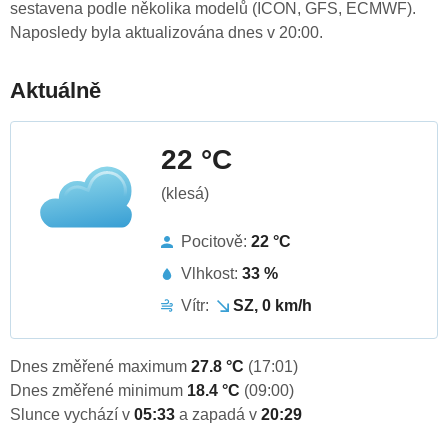
sestavena podle několika modelů (ICON, GFS, ECMWF).
Naposledy byla aktualizována dnes v 20:00.
Aktuálně
22 °C
(klesá)
Pocitově:
22 °C
Vlhkost:
33 %
Vítr:
SZ, 0 km/h
Dnes změřené maximum
27.8 °C
(17:01)
Dnes změřené minimum
18.4 °C
(09:00)
Slunce vychází v
05:33
a zapadá v
20:29