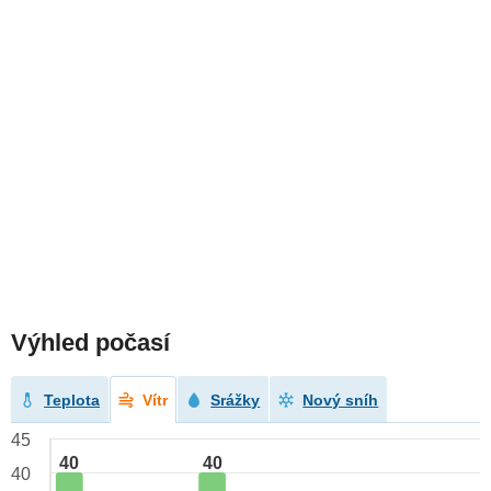
Výhled počasí
Teplota
Vítr
Srážky
Nový sníh
45
40
40
40