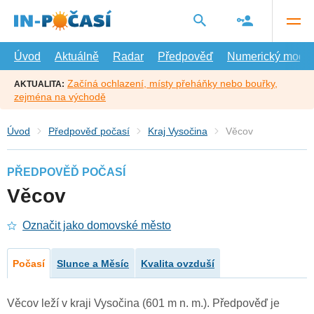
Přejít
na
hlavní
obsah
Úvod
Aktuálně
Radar
Předpověď
Numerický model
Začíná ochlazení, místy přeháňky nebo bouřky,
AKTUALITA:
zejména na východě
Úvod
Předpověď počasí
Kraj Vysočina
Věcov
PŘEDPOVĚĎ POČASÍ
Věcov
Označit jako domovské město
Počasí
Slunce a Měsíc
Kvalita ovzduší
Věcov leží v kraji Vysočina (601 m n. m.). Předpověď je