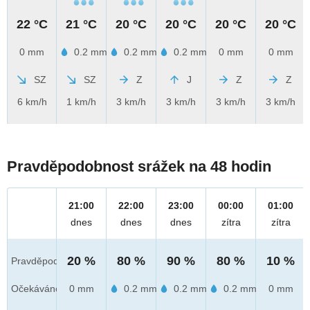
22 °C
21 °C
20 °C
20 °C
20 °C
20 °C
0 mm
0.2 mm
0.2 mm
0.2 mm
0 mm
0 mm
SZ
SZ
Z
J
Z
Z
6 km/h
1 km/h
3 km/h
3 km/h
3 km/h
3 km/h
Pravděpodobnost srážek na 48 hodin
21:00
22:00
23:00
00:00
01:00
dnes
dnes
dnes
zítra
zítra
20 %
80 %
90 %
80 %
10 %
Pravděpod.
Očekáváno
0 mm
0.2 mm
0.2 mm
0.2 mm
0 mm