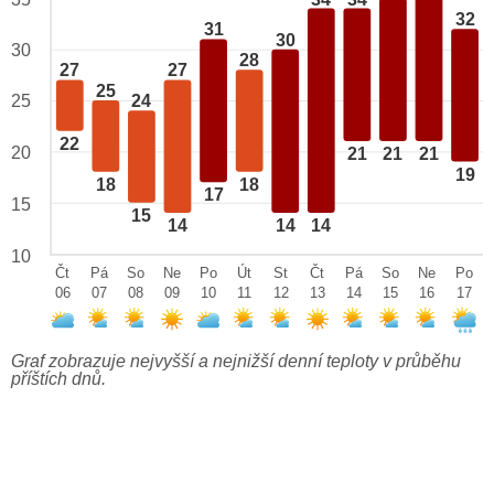
32
31
30
30
28
27
27
25
25
24
22
20
21
21
21
19
18
18
17
15
15
14
14
14
10
Čt
Pá
So
Ne
Po
Út
St
Čt
Pá
So
Ne
Po
06
07
08
09
10
11
12
13
14
15
16
17
Graf zobrazuje nejvyšší a nejnižší denní teploty v průběhu
příštích dnů.