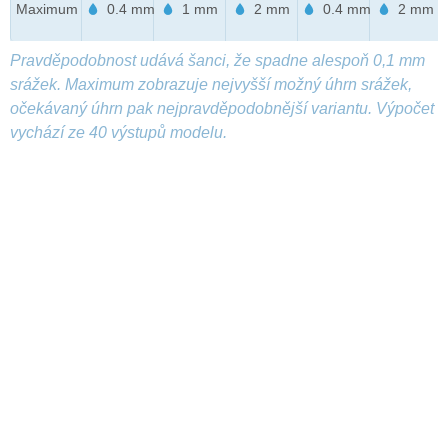
Maximum
0.4 mm
1 mm
2 mm
0.4 mm
2 mm
Pravděpodobnost udává šanci, že spadne alespoň 0,1 mm
srážek. Maximum zobrazuje nejvyšší možný úhrn srážek,
očekávaný úhrn pak nejpravděpodobnější variantu. Výpočet
vychází ze 40 výstupů modelu.