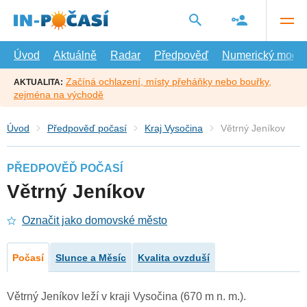
Přejít
na
hlavní
obsah
Úvod
Aktuálně
Radar
Předpověď
Numerický model
Začíná ochlazení, místy přeháňky nebo bouřky,
AKTUALITA:
zejména na východě
Úvod
Předpověď počasí
Kraj Vysočina
Větrný Jeníkov
PŘEDPOVĚĎ POČASÍ
Větrný Jeníkov
Označit jako domovské město
Počasí
Slunce a Měsíc
Kvalita ovzduší
Větrný Jeníkov leží v kraji Vysočina (670 m n. m.).