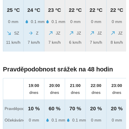
25 °C
24 °C
23 °C
22 °C
22 °C
22 °C
0 mm
0.1 mm
0.1 mm
0 mm
0 mm
0 mm
SZ
Z
JZ
JZ
JZ
JZ
11 km/h
7 km/h
7 km/h
6 km/h
7 km/h
8 km/h
Pravděpodobnost srážek na 48 hodin
19:00
20:00
21:00
22:00
23:00
dnes
dnes
dnes
dnes
dnes
10 %
60 %
70 %
20 %
20 %
Pravděpod.
Očekáváno
0 mm
0.1 mm
0.1 mm
0 mm
0 mm