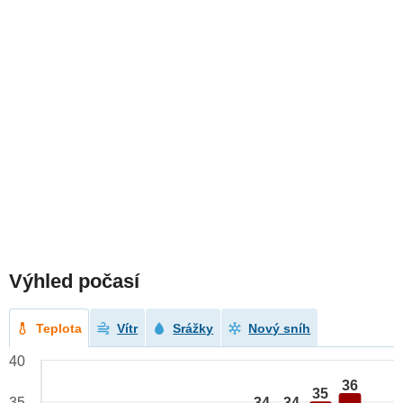
Výhled počasí
Teplota
Vítr
Srážky
Nový sníh
40
36
35
34
34
35