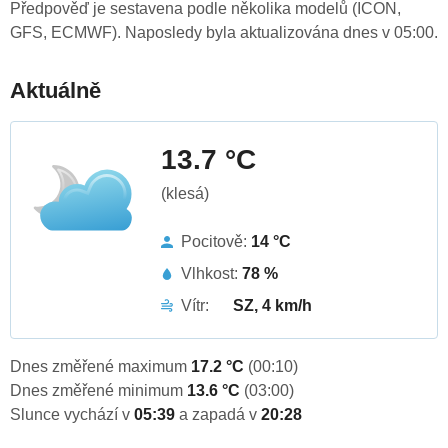
Předpověď je sestavena podle několika modelů (ICON,
GFS, ECMWF). Naposledy byla aktualizována dnes v 05:00.
Aktuálně
13.7 °C
(klesá)
Pocitově:
14 °C
Vlhkost:
78 %
Vítr:
SZ, 4 km/h
Dnes změřené maximum
17.2 °C
(00:10)
Dnes změřené minimum
13.6 °C
(03:00)
Slunce vychází v
05:39
a zapadá v
20:28