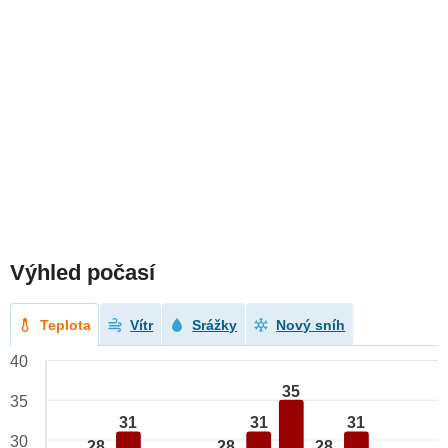
Výhled počasí
Teplota
Vítr
Srážky
Nový sníh
40
35
35
31
31
31
30
28
28
28