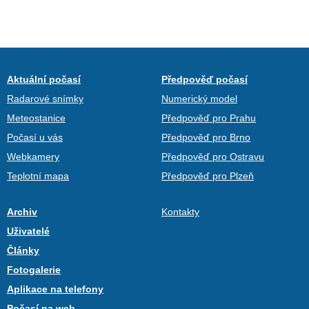
Aktuální počasí
Předpověď počasí
Radarové snímky
Numerický model
Meteostanice
Předpověď pro Prahu
Počasí u vás
Předpověď pro Brno
Webkamery
Předpověď pro Ostravu
Teplotní mapa
Předpověď pro Plzeň
Archiv
Kontakty
Uživatelé
Články
Fotogalerie
Aplikace na telefony
Počasí na web