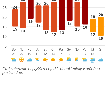
26
26
24
25
20
19
20
19
18
17
15
16
15
15
14
13
13
12
12
10
10
5
So
Ne
Po
Út
St
Čt
Pá
So
Ne
Po
Út
St
08
09
10
11
12
13
14
15
16
17
18
19
Graf zobrazuje nejvyšší a nejnižší denní teploty v průběhu
příštích dnů.