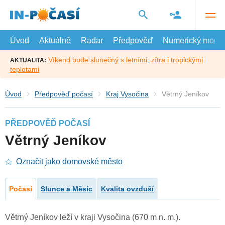
Přejít
na
hlavní
obsah
Úvod
Aktuálně
Radar
Předpověď
Numerický model
Víkend bude slunečný s letními, zítra i tropickými
AKTUALITA:
teplotami
Úvod
Předpověď počasí
Kraj Vysočina
Větrný Jeníkov
PŘEDPOVĚĎ POČASÍ
Větrný Jeníkov
Označit jako domovské město
Počasí
Slunce a Měsíc
Kvalita ovzduší
Větrný Jeníkov leží v kraji Vysočina (670 m n. m.).