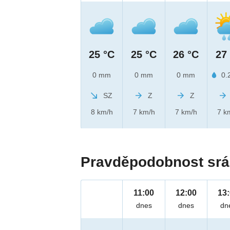
25 °C
25 °C
26 °C
27
0 mm
0 mm
0 mm
0.
SZ
Z
Z
8 km/h
7 km/h
7 km/h
7 k
Pravděpodobnost srá
11:00
12:00
13
dnes
dnes
dn