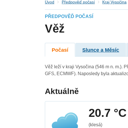
Úvod
Předpověď počasí
Kraj Vysočina
PŘEDPOVĚĎ POČASÍ
Věž
Počasí
Slunce a Měsíc
Věž leží v kraji Vysočina (546 m n. m.).
GFS, ECMWF). Naposledy byla aktualizo
Aktuálně
20.7 °C
(klesá)