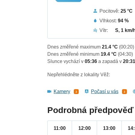
Pocitově:
25 °C
Vlhkost:
94 %
Vítr:
S, 1 km/
Dnes změřené maximum
21.4 °C
(00:20)
Dnes změřené minimum
19.4 °C
(04:30)
Slunce vychází v
05:36
a zapadá v
20:3
Nepřehlédněte z lokality Věž:
Kamery
Počasí u vás
3
3
Podrobná předpověď 
11:00
12:00
13:00
14