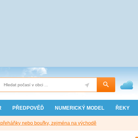
R
PŘEDPOVĚĎ
NUMERICKÝ
MODEL
ŘEKY
y přeháňky nebo bouřky, zejména na východě