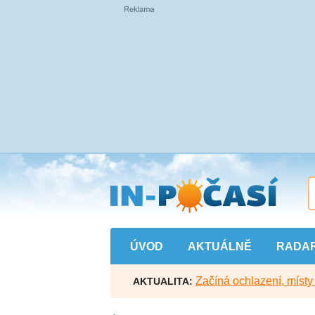
Přejít
na
hlavní
obsah
ÚVOD
AKTUÁLNĚ
RADA
Začíná ochlazení, míst
AKTUALITA: