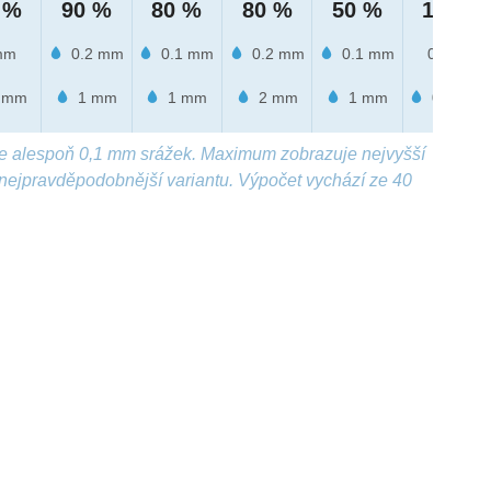
 %
90 %
80 %
80 %
50 %
10 %
mm
0.2 mm
0.1 mm
0.2 mm
0.1 mm
0 mm
 mm
1 mm
1 mm
2 mm
1 mm
0.8 mm
e alespoň 0,1 mm srážek. Maximum zobrazuje nejvyšší
nejpravděpodobnější variantu. Výpočet vychází ze 40