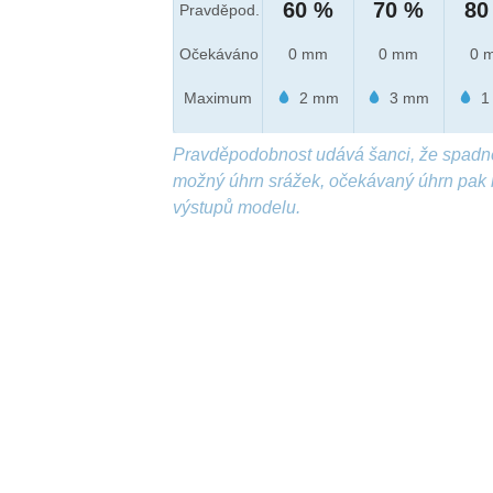
60 %
70 %
80
Pravděpod.
Očekáváno
0 mm
0 mm
0 
Maximum
2 mm
3 mm
1
Pravděpodobnost udává šanci, že spadn
možný úhrn srážek, očekávaný úhrn pak 
výstupů modelu.