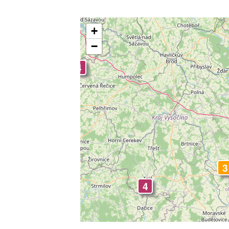
+
−
4
4
3
4