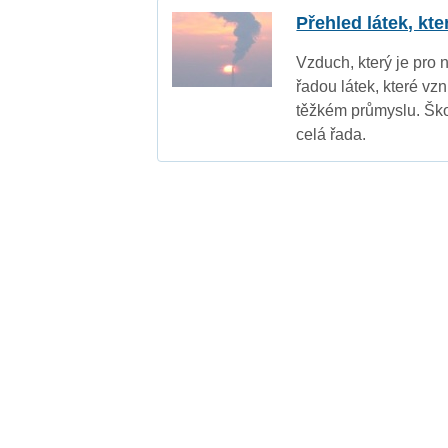
Přehled látek, kt
Vzduch, který je pro 
řadou látek, které vz
těžkém průmyslu. Ško
celá řada.