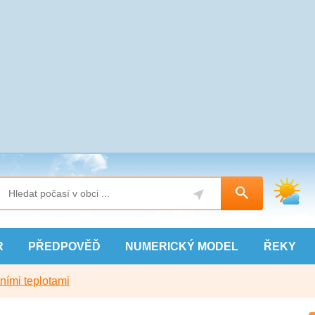
R
PŘEDPOVĚĎ
NUMERICKÝ
MODEL
ŘEKY
ními teplotami