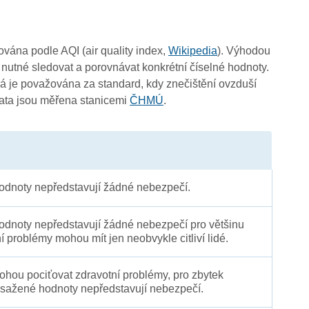
0
čována podle AQI (air quality index,
Wikipedia
). Výhodou
4
 nutné sledovat a porovnávat konkrétní číselné hodnoty.
4
 je považována za standard, kdy znečištění ovzduší
Data jsou měřena stanicemi
ČHMÚ
.
dnoty nepředstavují žádné nebezpečí.
dnoty nepředstavují žádné nebezpečí pro většinu
ní problémy mohou mít jen neobvykle citliví lidé.
 mohou pociťovat zdravotní problémy, pro zbytek
sažené hodnoty nepředstavují nebezpečí.