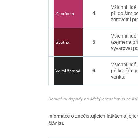
Všichni lid
4
při delším p
Zhoršená
zdravotní pr
Všichni lidé
5
(zejména při
Špatná
vyvarovat po
Všichni lidé
6
při kratším 
Velmi špatná
venku.
Konkrétní dopady na lidský organismus se liší 
Informace o znečisťujících látkách a jej
článku.