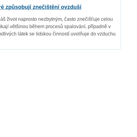
eré způsobují znečištění ovzduší
náš život naprosto nezbytným, často znečišťuje celou
nikají většinou během procesů spalování, případně v
dlivých látek se lidskou činností uvolňuje do vzduchu