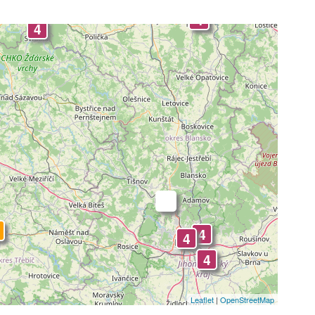
4
4
-
4
4
4
Leaflet
|
OpenStreetMap