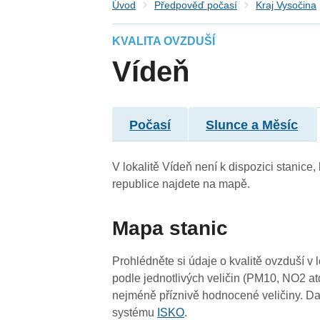
Úvod
Předpověď počasí
Kraj Vysočina
KVALITA OVZDUŠÍ
Vídeň
4
4
Počasí
Slunce a Měsíc
4
V lokalitě Vídeň není k dispozici stanice,
4
republice najdete na mapě.
4
Mapa stanic
4
4
Prohlédněte si údaje o kvalitě ovzduší v 
4
podle jednotlivých veličin (PM10, NO2 at
nejméně příznivě hodnocené veličiny. Da
systému
ISKO
.