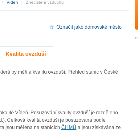
Vídeň
Znečištění vzduchu
Označit jako domovské město
4
Kvalita ovzduší
 která by měřila kvalitu ovzduší. Přehled stanic v České
lokalitě Vídeň. Posuzování kvality ovzduší je rozděleno
d.). Celková kvalita ovzduší je posuzována podle
ta jsou měřena na stanicích
ČHMÚ
a jsou získáváná ze