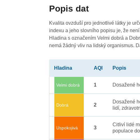
Popis dat
Kvalita ovzduší pro jednotlivé látky je ur
indexu a jeho slovního popisu je, že není
Hladina s označením Velmi dobrá a Dobrá
nemá žádný vliv na lidský organismus. 
4
Hladina
AQI
Popis
1
Dosažené ho
Velmi dobrá
Dosažené ho
2
Dobrá
lidí, zdravot
Citliví lidé
3
Uspokojivá
populace do