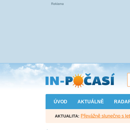
Přejít
na
hlavní
obsah
ÚVOD
AKTUÁLNĚ
RADA
Převážně slunečno s let
AKTUALITA: