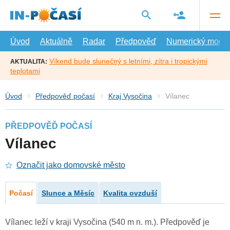
Přejít
na
hlavní
obsah
Úvod
Aktuálně
Radar
Předpověď
Numerický model
Víkend bude slunečný s letními, zítra i tropickými
AKTUALITA:
teplotami
Úvod
Předpověď počasí
Kraj Vysočina
Vílanec
PŘEDPOVĚĎ POČASÍ
Vílanec
Označit jako domovské město
Počasí
Slunce a Měsíc
Kvalita ovzduší
Vílanec leží v kraji Vysočina (540 m n. m.). Předpověď je