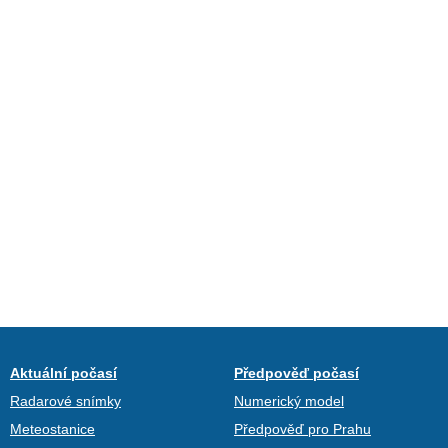
Aktuální počasí
Předpověď počasí
Radarové snímky
Numerický model
Meteostanice
Předpověď pro Prahu