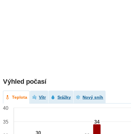
Výhled počasí
Teplota
Vítr
Srážky
Nový sníh
40
34
35
30