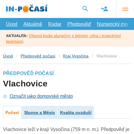
Přejít
na
hlavní
obsah
Úvod
Aktuálně
Radar
Předpověď
Numerický model
Víkend bude slunečný s letními, zítra i tropickými
AKTUALITA:
teplotami
Úvod
Předpověď počasí
Kraj Vysočina
Vlachovice
PŘEDPOVĚĎ POČASÍ
Vlachovice
Označit jako domovské město
Počasí
Slunce a Měsíc
Kvalita ovzduší
Vlachovice leží v kraji Vysočina (759 m n. m.). Předpověď je