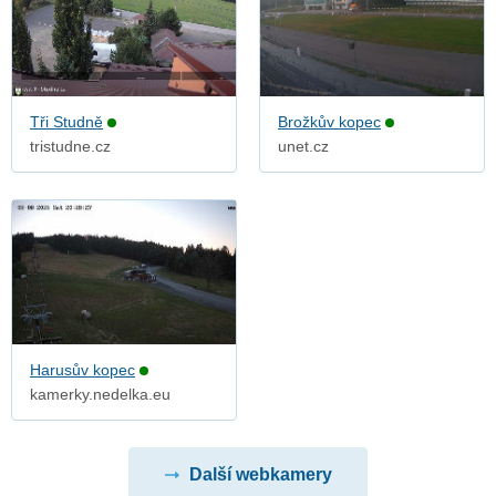
Tři Studně
Brožkův kopec
tristudne.cz
unet.cz
Harusův kopec
kamerky.nedelka.eu
Další webkamery