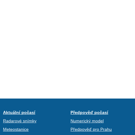
Aktuální počasí
Předpověď počasí
Radarové snímky
Numerický model
Meteostanice
Předpověď pro Prahu