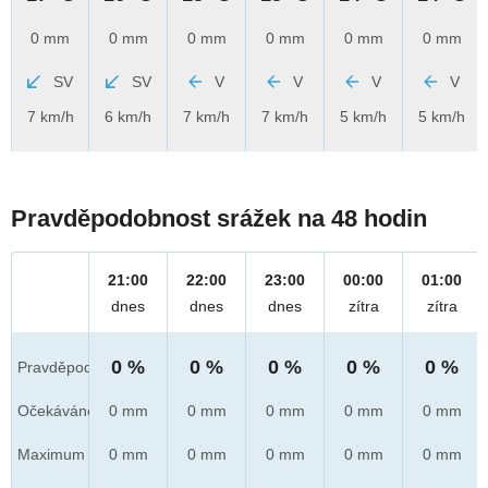
0 mm
0 mm
0 mm
0 mm
0 mm
0 mm
SV
SV
V
V
V
V
7 km/h
6 km/h
7 km/h
7 km/h
5 km/h
5 km/h
Pravděpodobnost srážek na 48 hodin
21:00
22:00
23:00
00:00
01:00
dnes
dnes
dnes
zítra
zítra
0 %
0 %
0 %
0 %
0 %
Pravděpod.
Očekáváno
0 mm
0 mm
0 mm
0 mm
0 mm
Maximum
0 mm
0 mm
0 mm
0 mm
0 mm