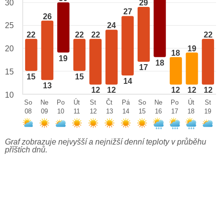
29
30
27
26
25
24
22
22
22
22
19
20
18
19
18
17
15
15
15
14
13
12
12
12
12
12
10
So
Ne
Po
Út
St
Čt
Pá
So
Ne
Po
Út
St
08
09
10
11
12
13
14
15
16
17
18
19
Graf zobrazuje nejvyšší a nejnižší denní teploty v průběhu
příštích dnů.