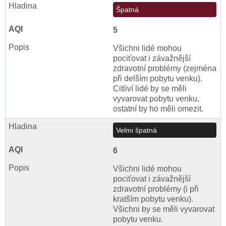
Špatná
5
Všichni lidé mohou
pociťovat i závažnější
zdravotní problémy (zejména
při delším pobytu venku).
Citliví lidé by se měli
vyvarovat pobytu venku,
ostatní by ho měli omezit.
Velmi špatná
6
Všichni lidé mohou
pociťovat i závažnější
zdravotní problémy (i při
kratším pobytu venku).
Všichni by se měli vyvarovat
pobytu venku.