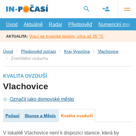
Přejít
na
hlavní
obsah
Úvod
Aktuálně
Radar
Předpověď
Numerický model
Vrací se tropické teploty, zítra až 35 °C
AKTUALITA:
Úvod
Předpověď počasí
Kraj Vysočina
Vlachovice
Znečištění vzduchu
KVALITA OVZDUŠÍ
Vlachovice
Označit jako domovské město
Počasí
Slunce a Měsíc
Kvalita ovzduší
V lokalitě Vlachovice není k dispozici stanice, která by