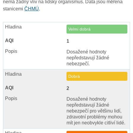
nemá žádný vliv na lidský organismus. Data jsou měřena
stanicemi
ČHMÚ
.
Velmi dobrá
1
Dosažené hodnoty
nepředstavují žádné
nebezpečí.
Dobrá
2
Dosažené hodnoty
nepředstavují žádné
nebezpečí pro většinu lidí,
zdravotní problémy mohou
mít jen neobvykle citliví lidé.