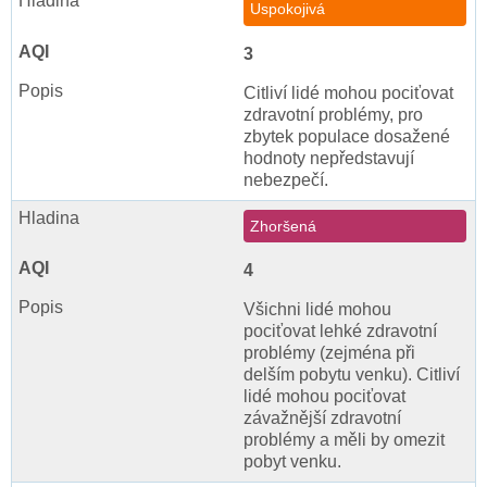
Uspokojivá
3
Citliví lidé mohou pociťovat
zdravotní problémy, pro
zbytek populace dosažené
hodnoty nepředstavují
nebezpečí.
Zhoršená
4
Všichni lidé mohou
pociťovat lehké zdravotní
problémy (zejména při
delším pobytu venku). Citliví
lidé mohou pociťovat
závažnější zdravotní
problémy a měli by omezit
pobyt venku.