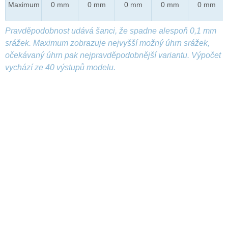
Maximum
0 mm
0 mm
0 mm
0 mm
0 mm
Pravděpodobnost udává šanci, že spadne alespoň 0,1 mm
srážek. Maximum zobrazuje nejvyšší možný úhrn srážek,
očekávaný úhrn pak nejpravděpodobnější variantu. Výpočet
vychází ze 40 výstupů modelu.