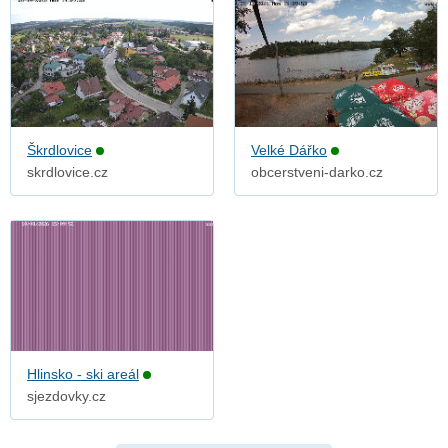
Škrdlovice
Velké Dářko
skrdlovice.cz
obcerstveni-darko.cz
Hlinsko - ski areál
sjezdovky.cz