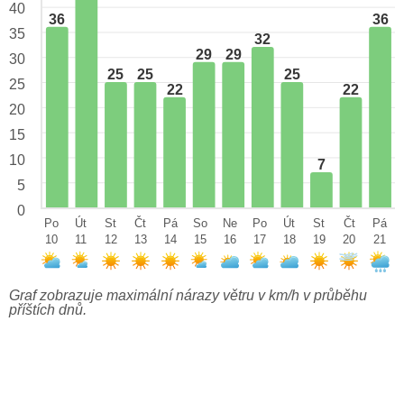
40
36
36
35
32
29
29
30
25
25
25
25
22
22
20
15
10
7
5
0
Po
Út
St
Čt
Pá
So
Ne
Po
Út
St
Čt
Pá
10
11
12
13
14
15
16
17
18
19
20
21
Graf zobrazuje maximální nárazy větru v km/h v průběhu
příštích dnů.