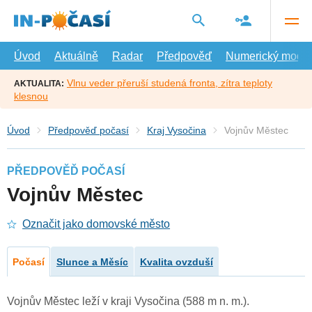
Přejít
na
hlavní
obsah
Úvod
Aktuálně
Radar
Předpověď
Numerický model
Vlnu veder přeruší studená fronta, zítra teploty
AKTUALITA:
klesnou
Úvod
Předpověď počasí
Kraj Vysočina
Vojnův Městec
PŘEDPOVĚĎ POČASÍ
Vojnův Městec
Označit jako domovské město
Počasí
Slunce a Měsíc
Kvalita ovzduší
Vojnův Městec leží v kraji Vysočina (588 m n. m.).