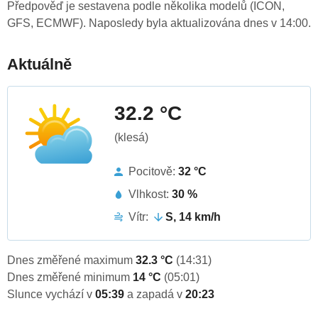
Předpověď je sestavena podle několika modelů (ICON,
GFS, ECMWF). Naposledy byla aktualizována dnes v 14:00.
Aktuálně
32.2 °C
(klesá)
Pocitově:
32 °C
Vlhkost:
30 %
Vítr:
S, 14 km/h
Dnes změřené maximum
32.3 °C
(14:31)
Dnes změřené minimum
14 °C
(05:01)
Slunce vychází v
05:39
a zapadá v
20:23