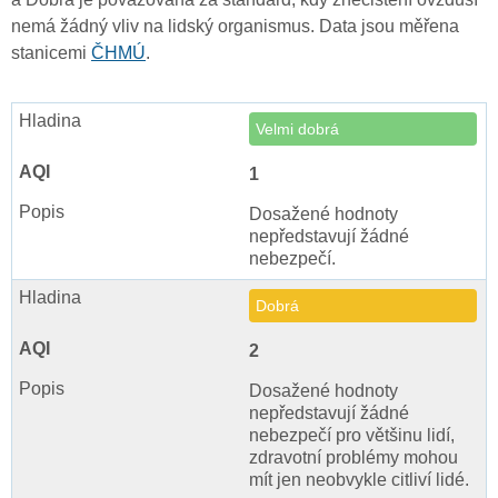
nemá žádný vliv na lidský organismus. Data jsou měřena
stanicemi
ČHMÚ
.
Velmi dobrá
1
Dosažené hodnoty
nepředstavují žádné
nebezpečí.
Dobrá
2
Dosažené hodnoty
nepředstavují žádné
nebezpečí pro většinu lidí,
zdravotní problémy mohou
mít jen neobvykle citliví lidé.