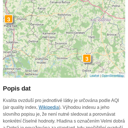
3
3
Leaflet
|
OpenStreetMap
Popis dat
Kvalita ovzduší pro jednotlivé látky je určována podle AQI
(air quality index,
Wikipedia
). Výhodou indexu a jeho
slovního popisu je, že není nutné sledovat a porovnávat
konkrétní číselné hodnoty. Hladina s označením Velmi dobrá
a Dobrá je považována za standard, kdy znečištění ovzduší