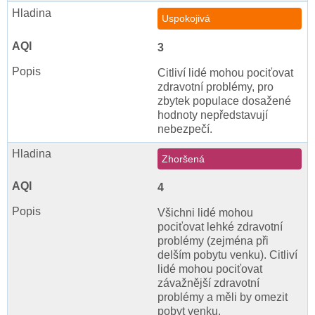
Uspokojivá
3
Citliví lidé mohou pociťovat
zdravotní problémy, pro
zbytek populace dosažené
hodnoty nepředstavují
nebezpečí.
Zhoršená
4
Všichni lidé mohou
pociťovat lehké zdravotní
problémy (zejména při
delším pobytu venku). Citliví
lidé mohou pociťovat
závažnější zdravotní
problémy a měli by omezit
pobyt venku.