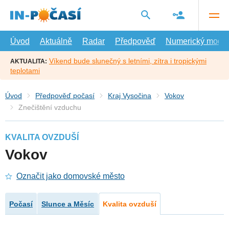
Přejít
na
hlavní
obsah
Úvod
Aktuálně
Radar
Předpověď
Numerický model
Víkend bude slunečný s letními, zítra i tropickými
AKTUALITA:
teplotami
Úvod
Předpověď počasí
Kraj Vysočina
Vokov
Znečištění vzduchu
KVALITA OVZDUŠÍ
Vokov
Označit jako domovské město
Počasí
Slunce a Měsíc
Kvalita ovzduší