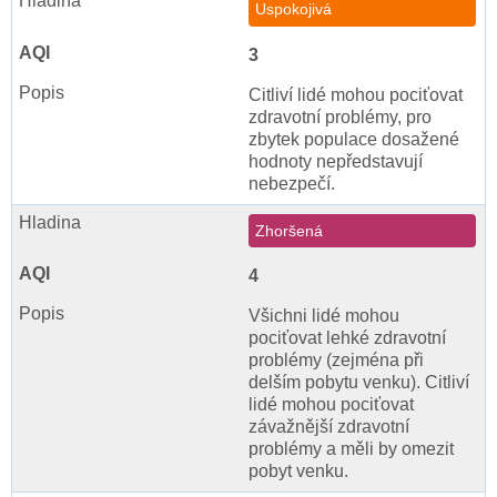
Uspokojivá
3
Citliví lidé mohou pociťovat
zdravotní problémy, pro
zbytek populace dosažené
hodnoty nepředstavují
nebezpečí.
Zhoršená
4
Všichni lidé mohou
pociťovat lehké zdravotní
problémy (zejména při
delším pobytu venku). Citliví
lidé mohou pociťovat
závažnější zdravotní
problémy a měli by omezit
pobyt venku.