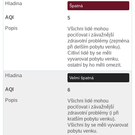
Špatná
5
Všichni lidé mohou
pociťovat i závažnější
zdravotní problémy (zejména
při delším pobytu venku).
Citliví lidé by se měli
vyvarovat pobytu venku,
ostatní by ho měli omezit.
Velmi špatná
6
Všichni lidé mohou
pociťovat i závažnější
zdravotní problémy (i při
kratším pobytu venku).
Všichni by se měli vyvarovat
pobytu venku.