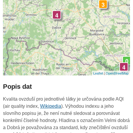
3
4
0
4
Leaflet
|
OpenStreetMap
Popis dat
Kvalita ovzduší pro jednotlivé látky je určována podle AQI
(air quality index,
Wikipedia
). Výhodou indexu a jeho
slovního popisu je, že není nutné sledovat a porovnávat
konkrétní číselné hodnoty. Hladina s označením Velmi dobrá
a Dobrá je považována za standard, kdy znečištění ovzduší