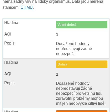
nemá žádný vliv na lidský organismus. Data jsou měřena
stanicemi
ČHMÚ
.
Velmi dobrá
1
Dosažené hodnoty
nepředstavují žádné
nebezpečí.
Dobrá
2
Dosažené hodnoty
nepředstavují žádné
nebezpečí pro většinu lidí,
zdravotní problémy mohou
mít jen neobvykle citliví lidé.