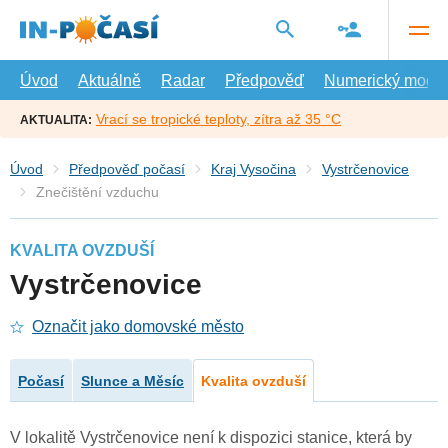
Přejít
na
hlavní
obsah
Úvod
Aktuálně
Radar
Předpověď
Numerický model
Vrací se tropické teploty, zítra až 35 °C
AKTUALITA:
Úvod
Předpověď počasí
Kraj Vysočina
Vystrčenovice
Znečištění vzduchu
KVALITA OVZDUŠÍ
Vystrčenovice
Označit jako domovské město
Počasí
Slunce a Měsíc
Kvalita ovzduší
V lokalitě Vystrčenovice není k dispozici stanice, která by