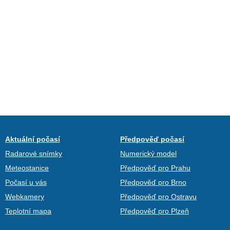
Aktuální počasí
Předpověď počasí
Radarové snímky
Numerický model
Meteostanice
Předpověď pro Prahu
Počasí u vás
Předpověď pro Brno
Webkamery
Předpověď pro Ostravu
Teplotní mapa
Předpověď pro Plzeň