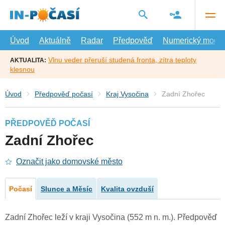
Přejít
na
hlavní
obsah
Úvod
Aktuálně
Radar
Předpověď
Numerický model
Vlnu veder přeruší studená fronta, zítra teploty
AKTUALITA:
klesnou
Úvod
Předpověď počasí
Kraj Vysočina
Zadní Zhořec
PŘEDPOVĚĎ POČASÍ
Zadní Zhořec
Označit jako domovské město
Počasí
Slunce a Měsíc
Kvalita ovzduší
Zadní Zhořec leží v kraji Vysočina (552 m n. m.). Předpověď