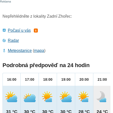
Nepřehlédněte z lokality Zadní Zhořec:
Počasí u vás
5
Radar
Meteostanice
(
mapa
)
Podrobná předpověď na 24 hodin
16:00
17:00
18:00
19:00
20:00
21:00
31 °C
30 °C
30 °C
30 °C
28 °C
24 °C