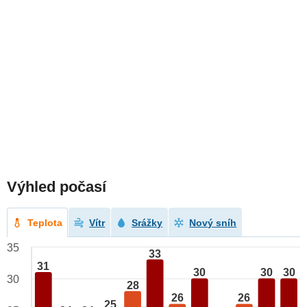
Výhled počasí
Teplota
Vítr
Srážky
Nový sníh
35
33
31
30
30
30
30
28
26
26
25