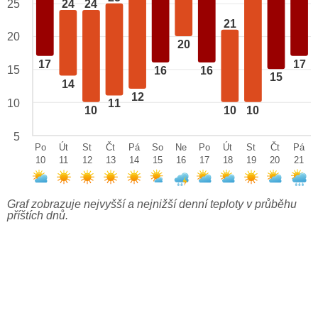
24
24
25
21
20
20
17
17
15
16
16
15
14
12
10
11
10
10
10
5
Po
Út
St
Čt
Pá
So
Ne
Po
Út
St
Čt
Pá
10
11
12
13
14
15
16
17
18
19
20
21
Graf zobrazuje nejvyšší a nejnižší denní teploty v průběhu
příštích dnů.