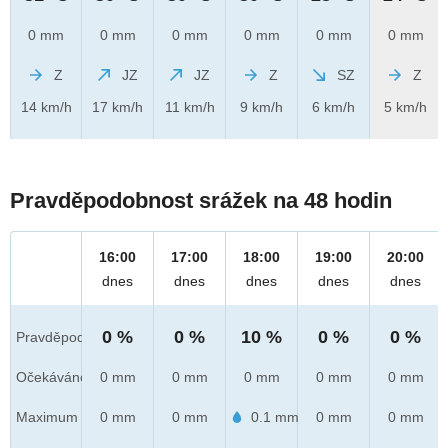
0 mm
0 mm
0 mm
0 mm
0 mm
0 mm
Z
JZ
JZ
Z
SZ
Z
14 km/h
17 km/h
11 km/h
9 km/h
6 km/h
5 km/h
Pravděpodobnost srážek na 48 hodin
16:00
17:00
18:00
19:00
20:00
dnes
dnes
dnes
dnes
dnes
0 %
0 %
10 %
0 %
0 %
Pravděpod.
Očekáváno
0 mm
0 mm
0 mm
0 mm
0 mm
Maximum
0 mm
0 mm
0.1 mm
0 mm
0 mm