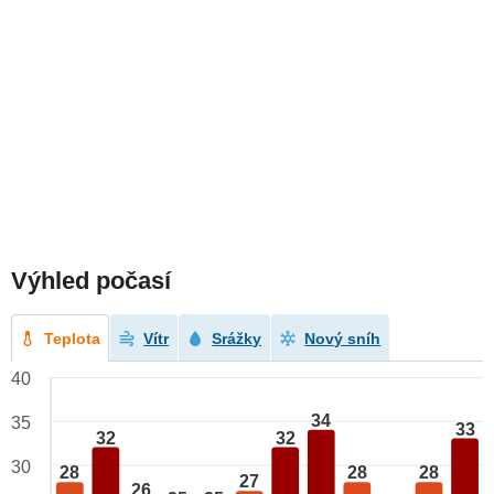
Výhled počasí
Teplota
Vítr
Srážky
Nový sníh
40
34
35
33
32
32
30
28
28
28
27
26