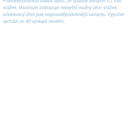
Pravděpodobnost udává šanci, že spadne alespoň 0,1 mm
srážek. Maximum zobrazuje nejvyšší možný úhrn srážek,
očekávaný úhrn pak nejpravděpodobnější variantu. Výpočet
vychází ze 40 výstupů modelu.