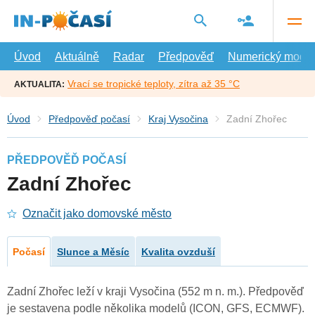
Přejít
na
hlavní
obsah
Úvod
Aktuálně
Radar
Předpověď
Numerický model
Vrací se tropické teploty, zítra až 35 °C
AKTUALITA:
Úvod
Předpověď počasí
Kraj Vysočina
Zadní Zhořec
PŘEDPOVĚĎ POČASÍ
Zadní Zhořec
Označit jako domovské město
Počasí
Slunce a Měsíc
Kvalita ovzduší
Zadní Zhořec leží v kraji Vysočina (552 m n. m.). Předpověď
je sestavena podle několika modelů (ICON, GFS, ECMWF).