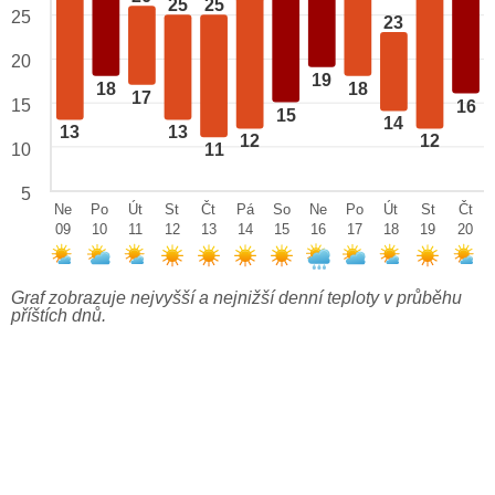
25
25
25
23
20
19
18
18
17
15
16
15
14
13
13
12
12
10
11
5
Ne
Po
Út
St
Čt
Pá
So
Ne
Po
Út
St
Čt
09
10
11
12
13
14
15
16
17
18
19
20
Graf zobrazuje nejvyšší a nejnižší denní teploty v průběhu
příštích dnů.