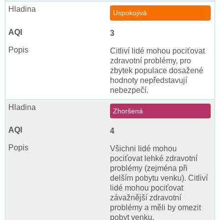
Uspokojivá
3
Citliví lidé mohou pociťovat
zdravotní problémy, pro
zbytek populace dosažené
hodnoty nepředstavují
nebezpečí.
Zhoršená
4
Všichni lidé mohou
pociťovat lehké zdravotní
problémy (zejména při
delším pobytu venku). Citliví
lidé mohou pociťovat
závažnější zdravotní
problémy a měli by omezit
pobyt venku.