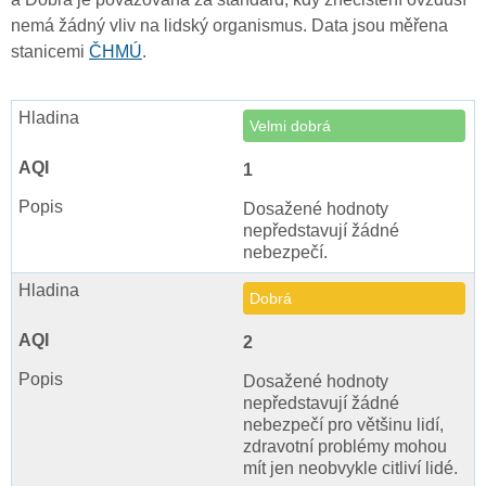
nemá žádný vliv na lidský organismus. Data jsou měřena
stanicemi
ČHMÚ
.
Velmi dobrá
1
Dosažené hodnoty
nepředstavují žádné
nebezpečí.
Dobrá
2
Dosažené hodnoty
nepředstavují žádné
nebezpečí pro většinu lidí,
zdravotní problémy mohou
mít jen neobvykle citliví lidé.