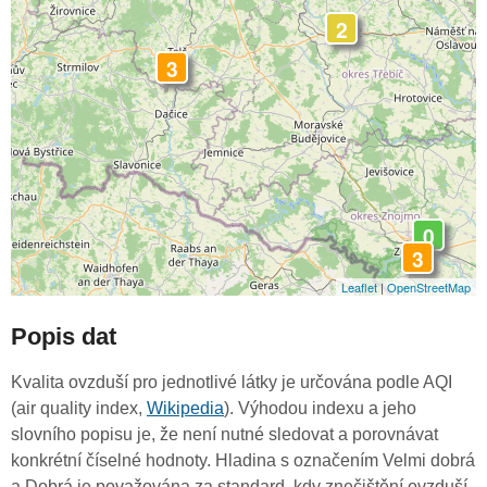
2
3
0
3
Leaflet
|
OpenStreetMap
Popis dat
Kvalita ovzduší pro jednotlivé látky je určována podle AQI
(air quality index,
Wikipedia
). Výhodou indexu a jeho
slovního popisu je, že není nutné sledovat a porovnávat
konkrétní číselné hodnoty. Hladina s označením Velmi dobrá
a Dobrá je považována za standard, kdy znečištění ovzduší