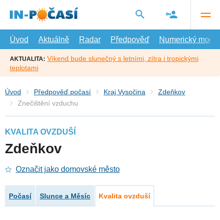
Přejít
na
hlavní
obsah
Úvod
Aktuálně
Radar
Předpověď
Numerický model
Víkend bude slunečný s letními, zítra i tropickými
AKTUALITA:
teplotami
Úvod
Předpověď počasí
Kraj Vysočina
Zdeňkov
Znečištění vzduchu
KVALITA OVZDUŠÍ
Zdeňkov
Označit jako domovské město
Počasí
Slunce a Měsíc
Kvalita ovzduší