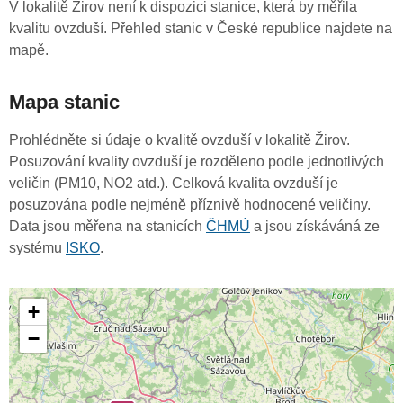
V lokalitě Žirov není k dispozici stanice, která by měřila
kvalitu ovzduší. Přehled stanic v České republice najdete na
mapě.
Mapa stanic
Prohlédněte si údaje o kvalitě ovzduší v lokalitě Žirov.
Posuzování kvality ovzduší je rozděleno podle jednotlivých
veličin (PM10, NO2 atd.). Celková kvalita ovzduší je
posuzována podle nejméně příznivě hodnocené veličiny.
Data jsou měřena na stanicích
ČHMÚ
a jsou získáváná ze
systému
ISKO
.
+
−