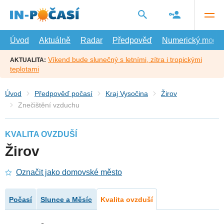
Přejít
na
hlavní
obsah
Úvod
Aktuálně
Radar
Předpověď
Numerický model
Víkend bude slunečný s letními, zítra i tropickými
AKTUALITA:
teplotami
Úvod
Předpověď počasí
Kraj Vysočina
Žirov
Znečištění vzduchu
KVALITA OVZDUŠÍ
Žirov
Označit jako domovské město
Počasí
Slunce a Měsíc
Kvalita ovzduší