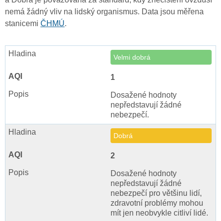
nemá žádný vliv na lidský organismus. Data jsou měřena
stanicemi
ČHMÚ
.
Velmi dobrá
1
Dosažené hodnoty
nepředstavují žádné
nebezpečí.
Dobrá
2
Dosažené hodnoty
nepředstavují žádné
nebezpečí pro většinu lidí,
zdravotní problémy mohou
mít jen neobvykle citliví lidé.