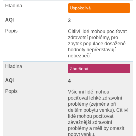
Uspokojivá
3
Citliví lidé mohou pociťovat
zdravotní problémy, pro
zbytek populace dosažené
hodnoty nepředstavují
nebezpečí.
Zhoršená
4
Všichni lidé mohou
pociťovat lehké zdravotní
problémy (zejména při
delším pobytu venku). Citliví
lidé mohou pociťovat
závažnější zdravotní
problémy a měli by omezit
pobyt venku.