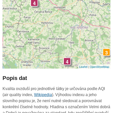
4
3
4
Leaflet
|
OpenStreetMap
Popis dat
Kvalita ovzduší pro jednotlivé látky je určována podle AQI
(air quality index,
Wikipedia
). Výhodou indexu a jeho
slovního popisu je, že není nutné sledovat a porovnávat
konkrétní číselné hodnoty. Hladina s označením Velmi dobrá
a Dobrá je považována za standard, kdy znečištění ovzduší