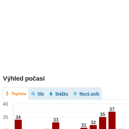
Výhled počasí
Teplota
Vítr
Srážky
Nový sníh
40
37
35
34
35
33
32
31