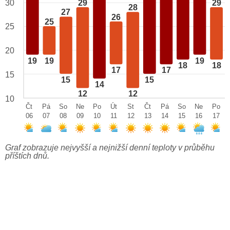
29
29
30
28
27
26
25
25
20
19
19
19
18
18
17
17
15
15
15
14
12
12
10
Čt
Pá
So
Ne
Po
Út
St
Čt
Pá
So
Ne
Po
06
07
08
09
10
11
12
13
14
15
16
17
Graf zobrazuje nejvyšší a nejnižší denní teploty v průběhu
příštích dnů.