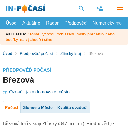
Přejít
na
hlavní
obsah
Úvod
Aktuálně
Radar
Předpověď
Numerický model
Kromě východu ochlazení, místy přeháňky nebo
AKTUALITA:
bouřky, na východě i silné
Úvod
Předpověď počasí
Zlínský kraj
Březová
PŘEDPOVĚĎ POČASÍ
Březová
Označit jako domovské město
Počasí
Slunce a Měsíc
Kvalita ovzduší
Březová leží v kraji Zlínský (347 m n. m.). Předpověď je