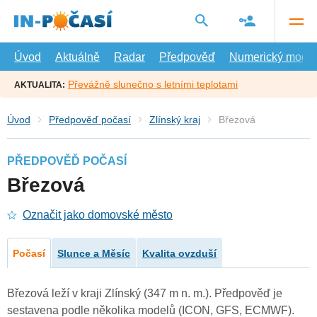
Přejít
na
hlavní
obsah
Úvod
Aktuálně
Radar
Předpověď
Numerický model
Převážně slunečno s letními teplotami
AKTUALITA:
Úvod
Předpověď počasí
Zlínský kraj
Březová
PŘEDPOVĚĎ POČASÍ
Březová
Označit jako domovské město
Počasí
Slunce a Měsíc
Kvalita ovzduší
Březová leží v kraji Zlínský (347 m n. m.). Předpověď je
sestavena podle několika modelů (ICON, GFS, ECMWF).