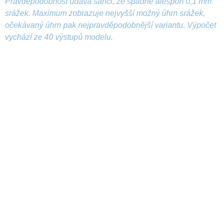
Pravděpodobnost udává šanci, že spadne alespoň 0,1 mm
srážek. Maximum zobrazuje nejvyšší možný úhrn srážek,
očekávaný úhrn pak nejpravděpodobnější variantu. Výpočet
vychází ze 40 výstupů modelu.