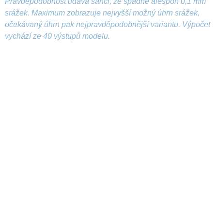
Pravděpodobnost udává šanci, že spadne alespoň 0,1 mm
srážek. Maximum zobrazuje nejvyšší možný úhrn srážek,
očekávaný úhrn pak nejpravděpodobnější variantu. Výpočet
vychází ze 40 výstupů modelu.