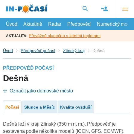
Přejít
na
hlavní
obsah
Úvod
Aktuálně
Radar
Předpověď
Numerický model
Převážně slunečno s letními teplotami
AKTUALITA:
Úvod
Předpověď počasí
Zlínský kraj
Dešná
PŘEDPOVĚĎ POČASÍ
Dešná
Označit jako domovské město
Počasí
Slunce a Měsíc
Kvalita ovzduší
Dešná leží v kraji Zlínský (350 m n. m.). Předpověď je
sestavena podle několika modelů (ICON, GFS, ECMWF).