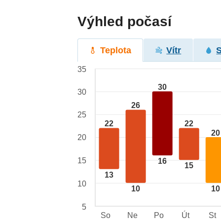
Výhled počasí
Teplota
Vítr
35
30
30
26
25
22
22
20
20
15
16
15
13
10
10
10
5
So
Ne
Po
Út
St