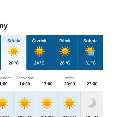
dny
Středa
Čtvrtek
Pátek
Sobota
20 °C
24 °C
28 °C
31 °C
oledne
Odpoledne
Večer
1:00
14:00
17:00
20:00
23:00