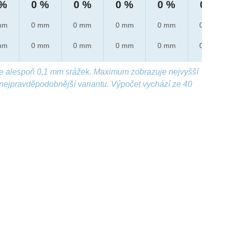
 %
0 %
0 %
0 %
0 %
0 %
mm
0 mm
0 mm
0 mm
0 mm
0 mm
mm
0 mm
0 mm
0 mm
0 mm
0 mm
e alespoň 0,1 mm srážek. Maximum zobrazuje nejvyšší
nejpravděpodobnější variantu. Výpočet vychází ze 40