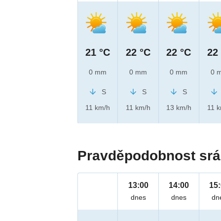
21 °C
22 °C
22 °C
22
0 mm
0 mm
0 mm
0 
S
S
S
11 km/h
11 km/h
13 km/h
11 
Pravděpodobnost srá
13:00
14:00
15
dnes
dnes
dn