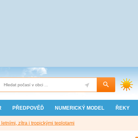
R
PŘEDPOVĚĎ
NUMERICKÝ
MODEL
ŘEKY
etními, zítra i tropickými teplotami