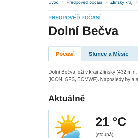
Úvod
Předpověď počasí
Zlínský kraj
PŘEDPOVĚĎ POČASÍ
Dolní Bečva
Počasí
Slunce a Měsíc
Dolní Bečva leží v kraji Zlínský (432 m 
(ICON, GFS, ECMWF). Naposledy byla ak
Aktuálně
21 °C
(stoupá)