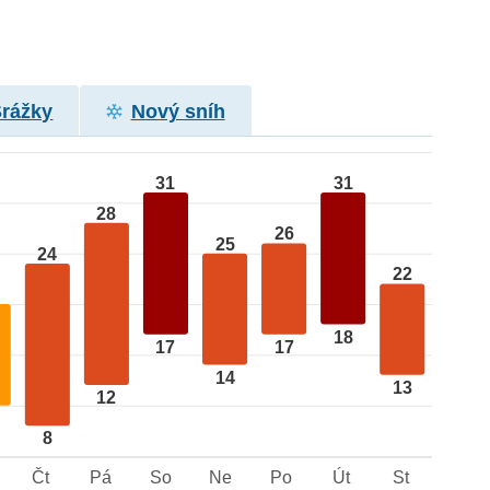
Srážky
Nový sníh
31
31
28
26
25
24
22
18
17
17
14
13
12
8
Čt
Pá
So
Ne
Po
Út
St