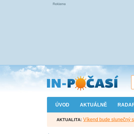
Přejít
na
hlavní
obsah
ÚVOD
AKTUÁLNĚ
RADA
Víkend bude slunečný s l
AKTUALITA: