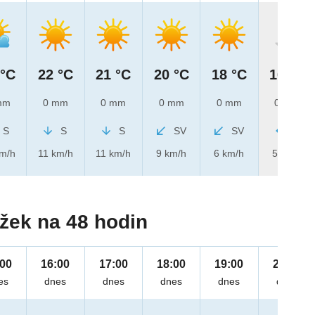
 °C
22 °C
21 °C
20 °C
18 °C
16 °C
mm
0 mm
0 mm
0 mm
0 mm
0 mm
S
S
S
SV
SV
V
km/h
11 km/h
11 km/h
9 km/h
6 km/h
5 km/h
žek na 48 hodin
:00
16:00
17:00
18:00
19:00
20:00
es
dnes
dnes
dnes
dnes
dnes