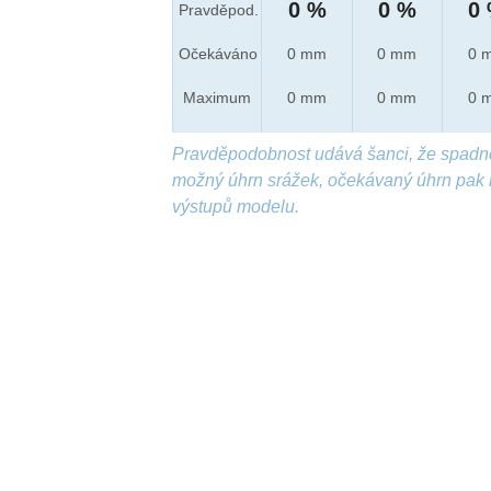
0 %
0 %
0
Pravděpod.
Očekáváno
0 mm
0 mm
0 
Maximum
0 mm
0 mm
0 
Pravděpodobnost udává šanci, že spadn
možný úhrn srážek, očekávaný úhrn pak 
výstupů modelu.