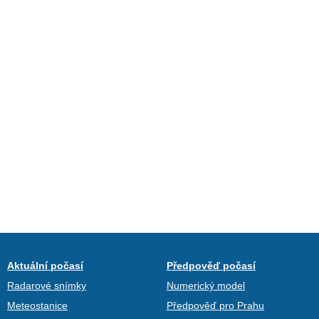
Aktuální počasí
Předpověď počasí
Radarové snímky
Numerický model
Meteostanice
Předpověď pro Prahu