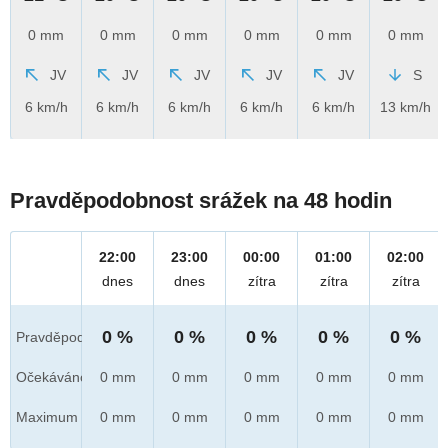
0 mm
0 mm
0 mm
0 mm
0 mm
0 mm
JV
JV
JV
JV
JV
S
6 km/h
6 km/h
6 km/h
6 km/h
6 km/h
13 km/h
Pravděpodobnost srážek na 48 hodin
22:00
23:00
00:00
01:00
02:00
dnes
dnes
zítra
zítra
zítra
0 %
0 %
0 %
0 %
0 %
Pravděpod.
Očekáváno
0 mm
0 mm
0 mm
0 mm
0 mm
Maximum
0 mm
0 mm
0 mm
0 mm
0 mm