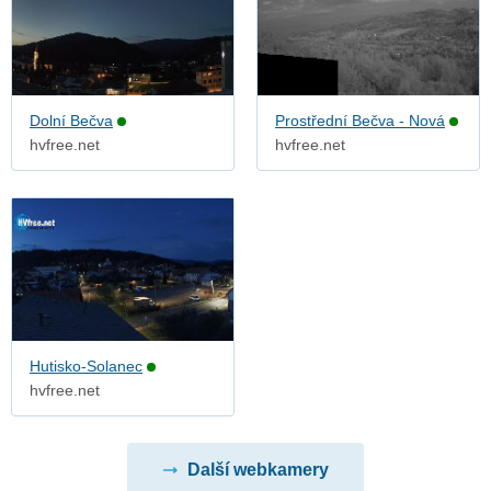
Dolní Bečva
Prostřední Bečva - Nová
hvfree.net
hvfree.net
Hutisko-Solanec
hvfree.net
Další webkamery