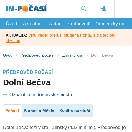
Přejít
na
hlavní
obsah
Úvod
Aktuálně
Radar
Předpověď
Numerický model
Vlnu veder přeruší studená fronta, zítra teploty
AKTUALITA:
klesnou
Úvod
Předpověď počasí
Zlínský kraj
Dolní Bečva
PŘEDPOVĚĎ POČASÍ
Dolní Bečva
Označit jako domovské město
Počasí
Slunce a Měsíc
Kvalita ovzduší
Dolní Bečva leží v kraji Zlínský (432 m n. m.). Předpověď je