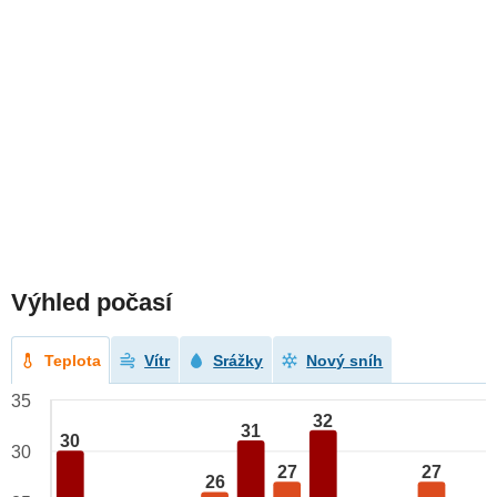
Výhled počasí
Teplota
Vítr
Srážky
Nový sníh
35
32
31
30
30
27
27
26